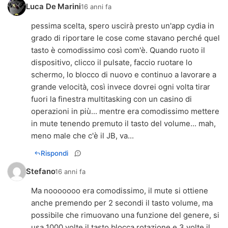
Luca De Marini
16 anni fa
pessima scelta, spero uscirà presto un'app cydia in
grado di riportare le cose come stavano perché quel
tasto è comodissimo così com'è. Quando ruoto il
dispositivo, clicco il pulsate, faccio ruotare lo
schermo, lo blocco di nuovo e continuo a lavorare a
grande velocità, così invece dovrei ogni volta tirar
fuori la finestra multitasking con un casino di
operazioni in più... mentre era comodissimo mettere
in mute tenendo premuto il tasto del volume... mah,
meno male che c'è il JB, va...
Rispondi
Stefano
16 anni fa
Ma nooooooo era comodissimo, il mute si ottiene
anche premendo per 2 secondi il tasto volume, ma
possibile che rimuovano una funzione del genere, si
usa 1000 volte il tasto blocca rotazione e 3 volte il