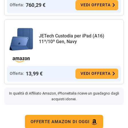
760,29 €
Offerta:
VEDI OFFERTA
JETech Custodia per iPad (A16)
11ª/10ª Gen, Navy
13,99 €
Offerta:
VEDI OFFERTA
In qualità di Affiliato Amazon, iPhoneItalia riceve un guadagno dagli
acquisti idonei.
OFFERTE AMAZON DI OGGI