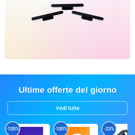
Ultime offerte del giorno
Vedi tutte
-100%
-100%
-23%