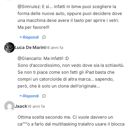
@
Simrulez
: E sì... infatti in bmw puoi scegliere la
forma delle nuove auto, oppure puoi decidere dove
una macchina deve avere il tasto per aprire i vetri.
Ma per favore!!!
Rispondi
Luca De Marini
16 anni fa
@
Giancarlo
: Ma infatti! :D
Sono d'accordissimo, non vedo dove sia la schiavitù.
Se non ti piace come son fatti gli iPad basta che
compri un catorcioide di altra marca... sapendo,
però, che è solo un clone dell'originale...
Rispondi
Jaack
16 anni fa
Ottima scelta secondo me. Ci vuole davvero un
ca"""o a farlo dal multitasking tralaltro usare il blocca