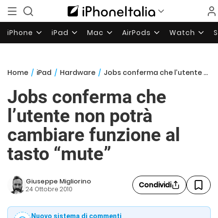
iPhone
iPad
Mac
AirPods
Watch
Home
/
iPad
/
Hardware
/
Jobs conferma che l’utente non potrà cambiare funzione al tasto “mute”
Jobs conferma che
l’utente non potrà
cambiare funzione al
tasto “mute”
Giuseppe Migliorino
Condividi
24 Ottobre 2010
Nuovo sistema di commenti