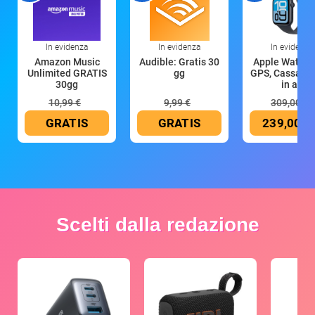
In evidenza
In evidenza
In evidenza
Amazon Music
Audible: Gratis 30
Apple Watch 
Unlimited GRATIS
gg
GPS, Cassa 4
30gg
in all
10,99 €
9,99 €
309,00 €
GRATIS
GRATIS
239,00 €
Scelti dalla redazione