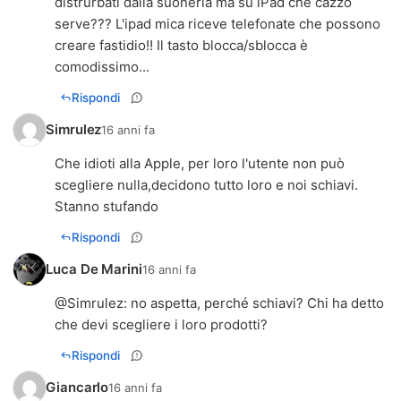
distrurbati dalla suoneria ma su iPad che cazzo
serve??? L'ipad mica riceve telefonate che possono
creare fastidio!! Il tasto blocca/sblocca è
comodissimo...
Rispondi
Simrulez
16 anni fa
Che idioti alla Apple, per loro l'utente non può
scegliere nulla,decidono tutto loro e noi schiavi.
Stanno stufando
Rispondi
Luca De Marini
16 anni fa
@
Simrulez
: no aspetta, perché schiavi? Chi ha detto
che devi scegliere i loro prodotti?
Rispondi
Giancarlo
16 anni fa