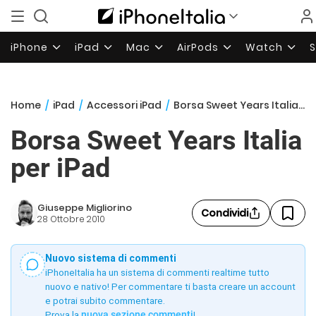
iPhone
iPad
Mac
AirPods
Watch
Home
/
iPad
/
Accessori iPad
/
Borsa Sweet Years Italia per iPad
Borsa Sweet Years Italia
per iPad
Giuseppe Migliorino
Condividi
28 Ottobre 2010
Nuovo sistema di commenti
iPhoneItalia ha un sistema di commenti realtime tutto
nuovo e nativo! Per commentare ti basta creare un account
e potrai subito commentare.
Prova la
nuova sezione commenti
!