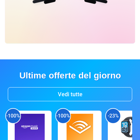
Ultime offerte del giorno
Vedi tutte
-100%
-100%
-23%