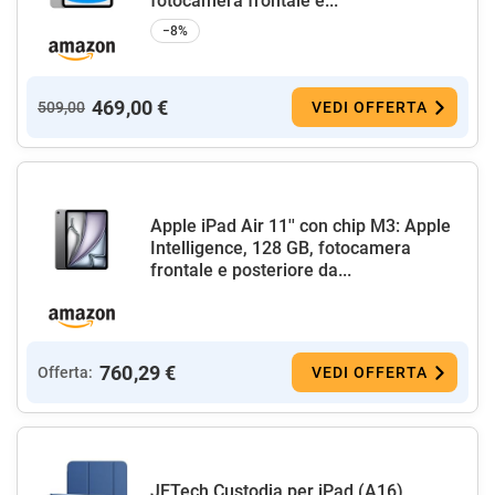
fotocamera frontale e...
−8%
469,00 €
509,00
VEDI OFFERTA
Apple iPad Air 11'' con chip M3: Apple
Intelligence, 128 GB, fotocamera
frontale e posteriore da...
760,29 €
Offerta:
VEDI OFFERTA
JETech Custodia per iPad (A16)