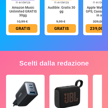
In evidenza
In evidenza
In evidenza
Amazon Music
Audible: Gratis 30
Apple Watch 
Unlimited GRATIS
gg
GPS, Cassa 4
30gg
in all
10,99 €
9,99 €
309,00 €
GRATIS
GRATIS
239,00 €
Scelti dalla redazione