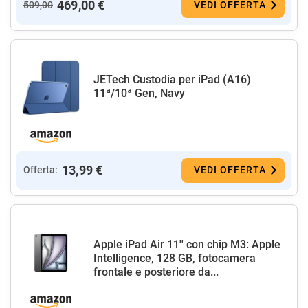
469,00 €
509,00
VEDI OFFERTA
JETech Custodia per iPad (A16)
11ª/10ª Gen, Navy
13,99 €
Offerta:
VEDI OFFERTA
Apple iPad Air 11'' con chip M3: Apple
Intelligence, 128 GB, fotocamera
frontale e posteriore da...