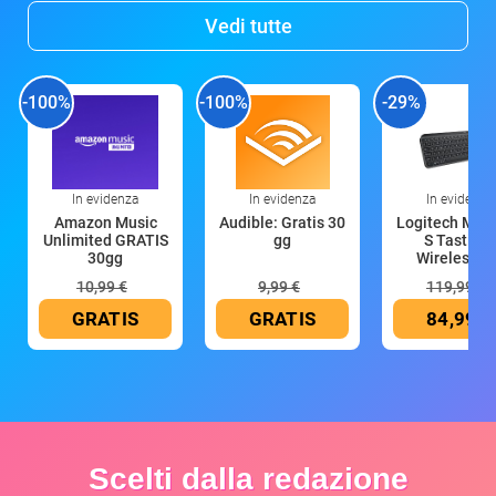
Vedi tutte
-100%
-100%
-29%
In evidenza
In evidenza
In evidenza
Amazon Music
Audible: Gratis 30
Logitech MX 
Unlimited GRATIS
gg
S Tastiera
30gg
Wireless (G
10,99 €
9,99 €
119,99 €
GRATIS
GRATIS
84,99 €
Scelti dalla redazione