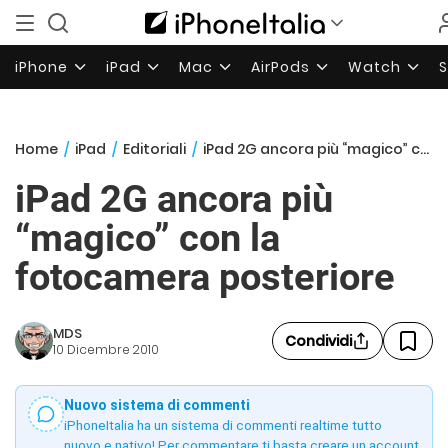
iPhone
iPad
Mac
AirPods
Watch
Home
/
iPad
/
Editoriali
/
iPad 2G ancora più “magico” con la fotocamera posteriore
iPad 2G ancora più
“magico” con la
fotocamera posteriore
MDS
Condividi
10 Dicembre 2010
Nuovo sistema di commenti
iPhoneItalia ha un sistema di commenti realtime tutto
nuovo e nativo! Per commentare ti basta creare un account