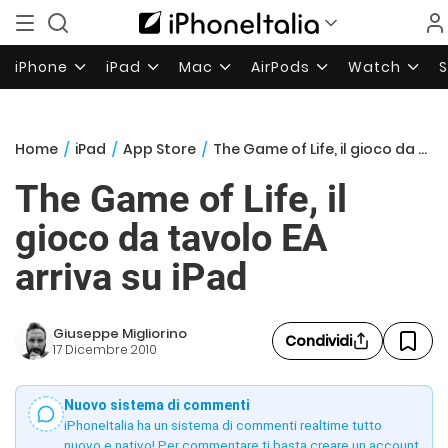
iPhone
iPad
Mac
AirPods
Watch
Home
/
iPad
/
App Store
/
The Game of Life, il gioco da tavolo EA arriva su iPad
The Game of Life, il
gioco da tavolo EA
arriva su iPad
Giuseppe Migliorino
Condividi
17 Dicembre 2010
Nuovo sistema di commenti
iPhoneItalia ha un sistema di commenti realtime tutto
nuovo e nativo! Per commentare ti basta creare un account