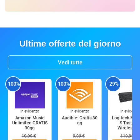
Ultime offerte del giorno
Vedi tutte
-100%
-100%
-29%
In evidenza
In evidenza
In evidenza
Amazon Music
Audible: Gratis 30
Logitech MX 
Unlimited GRATIS
gg
S Tastiera
30gg
Wireless (G
10,99 €
9,99 €
119,99 €