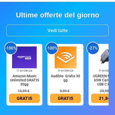
Ultime offerte del giorno
Vedi tutte
-100%
-100%
-27%
In evidenza
In evidenza
In evidenza
Amazon Music
Audible: Gratis 30
UGREEN Nex
Unlimited GRATIS
gg
65W Caricat
30gg
USB C Rica
10,99 €
9,99 €
29,99 €
GRATIS
GRATIS
21,84 €