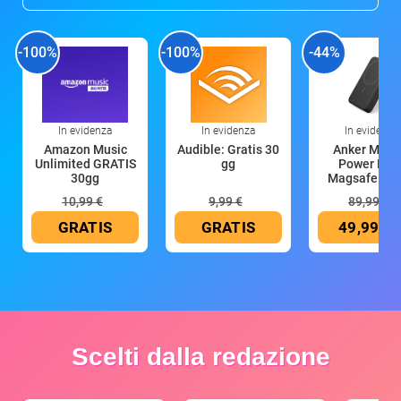
-100%
-100%
-44%
In evidenza
In evidenza
In evidenza
Amazon Music
Audible: Gratis 30
Anker Mag
Unlimited GRATIS
gg
Power Ban
30gg
Magsafe 10
mAh
10,99 €
9,99 €
89,99 €
GRATIS
GRATIS
49,99 €
Scelti dalla redazione