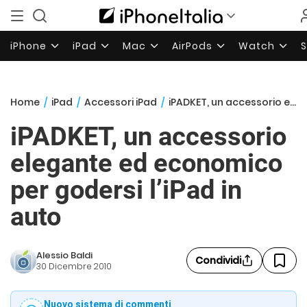
iPhone
iPad
Mac
AirPods
Watch
Home
/
iPad
/
Accessori iPad
/
iPADKET, un accessorio elegante ed economico per godersi l’iPad in auto
iPADKET, un accessorio
elegante ed economico
per godersi l’iPad in
auto
Alessio Baldi
Condividi
30 Dicembre 2010
Nuovo sistema di commenti