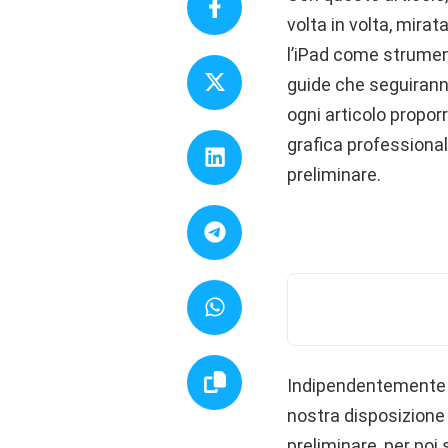
volta in volta, mira
l’iPad come strument
guide che seguirann
ogni articolo propor
grafica professiona
preliminare.
Indipendentemente da
nostra disposizione è
preliminare, per poi