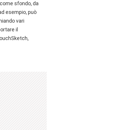
e come sfondo, da
 ad esempio, può
hiando vari
ortare il
TouchSketch,