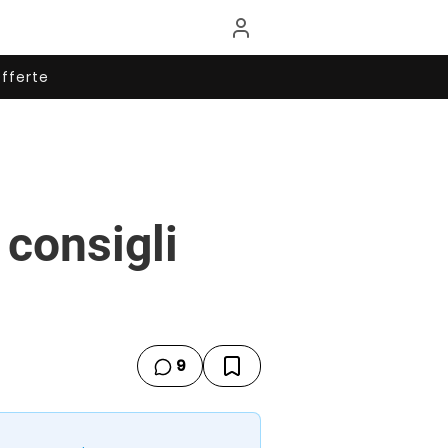
fferte
 consigli
9