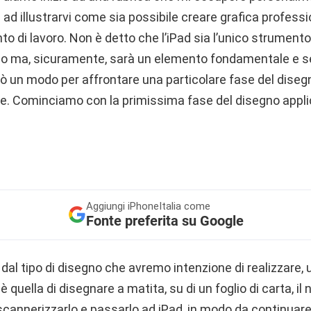
ta ad illustrarvi come sia possibile creare grafica profess
o di lavoro. Non è detto che l’iPad sia l’unico strument
o ma, sicuramente, sarà un elemento fondamentale e se
rò un modo per affrontare una particolare fase del disegn
le. Cominciamo con la primissima fase del disegno appli
Aggiungi
iPhoneItalia come
Fonte preferita su Google
l tipo di disegno che avremo intenzione di realizzare, u
 quella di disegnare a matita, su di un foglio di carta, il
 scannerizzarlo e passarlo ad iPad, in modo da continuare 