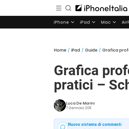
iPhone
iPad
Mac
Ai
Home
/
iPad
/
Guide
/
Grafica profe
Grafica prof
pratici – Sc
Luca De Marini
7 Gennaio 2011
Nuovo sistema di commenti