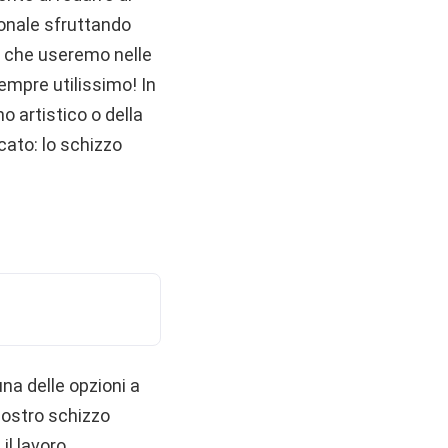
ionale sfruttando
o che useremo nelle
mpre utilissimo! In
o artistico o della
cato: lo schizzo
na delle opzioni a
 nostro schizzo
il lavoro