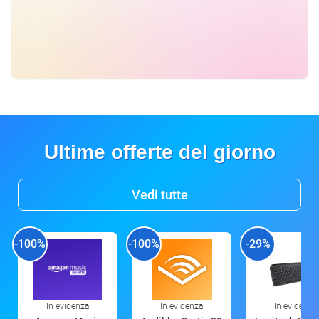
Ultime offerte del giorno
Vedi tutte
-100%
-100%
-29%
In evidenza
In evidenza
In evidenza