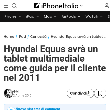
iPhone
iPad
Mac
AirPods
Watch
Home
/
iPad
/
Curiosità
/
Hyundai Equus avrà un tablet multimediale come guida per il cliente nel 2011
Hyundai Equus avrà un
tablet multimediale
come guida per il cliente
nel 2011
GM
Condividi
2 Aprile 2010
Nuovo sistema di commenti