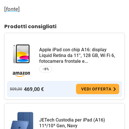
[
fonte
]
Prodotti consigliati
Apple iPad con chip A16: display
Liquid Retina da 11'', 128 GB, Wi Fi 6,
fotocamera frontale e...
−8%
469,00 €
509,00
VEDI OFFERTA
JETech Custodia per iPad (A16)
11ª/10ª Gen, Navy