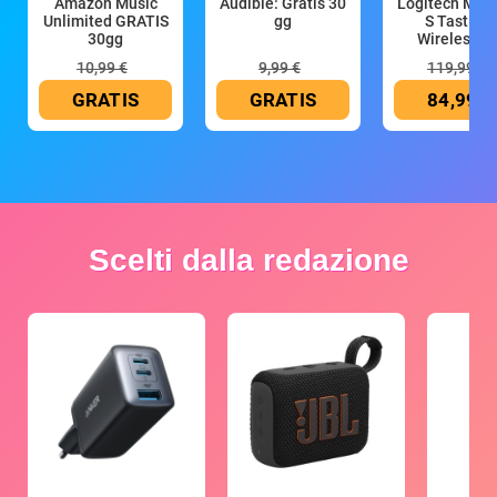
Amazon Music
Audible: Gratis 30
Logitech MX 
Unlimited GRATIS
gg
S Tastiera
30gg
Wireless (G
10,99 €
9,99 €
119,99 €
GRATIS
GRATIS
84,99 €
Scelti dalla redazione