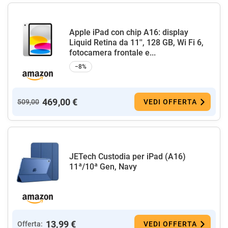
Apple iPad con chip A16: display
Liquid Retina da 11'', 128 GB, Wi Fi 6,
fotocamera frontale e...
−8%
469,00 €
509,00
VEDI OFFERTA
JETech Custodia per iPad (A16)
11ª/10ª Gen, Navy
13,99 €
Offerta:
VEDI OFFERTA