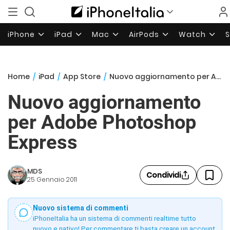
iPhone
iPad
Mac
AirPods
Watch
Home
/
iPad
/
App Store
/
Nuovo aggiornamento per Adobe Photoshop Express
Nuovo aggiornamento
per Adobe Photoshop
Express
MDS
Condividi
25 Gennaio 2011
Nuovo sistema di commenti
iPhoneItalia ha un sistema di commenti realtime tutto
nuovo e nativo! Per commentare ti basta creare un account