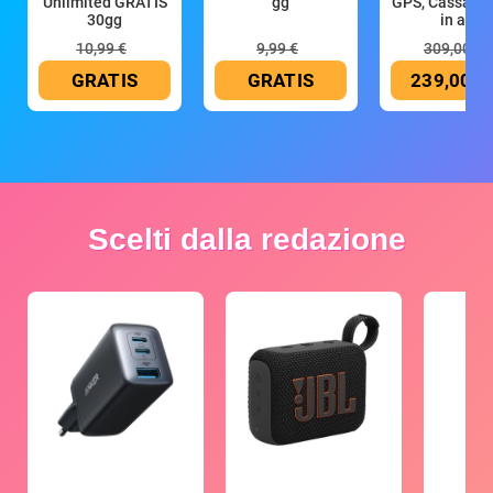
Unlimited GRATIS
gg
GPS, Cassa 4
30gg
in all
10,99 €
9,99 €
309,00 €
GRATIS
GRATIS
239,00 €
Scelti dalla redazione