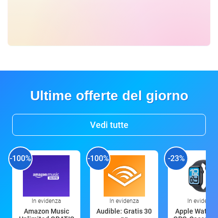
Ultime offerte del giorno
Vedi tutte
-100%
-100%
-23%
In evidenza
In evidenza
In evidenza
Amazon Music
Audible: Gratis 30
Apple Watch 