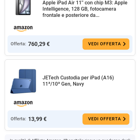
Apple iPad Air 11'' con chip M3: Apple
Intelligence, 128 GB, fotocamera
frontale e posteriore da...
760,29 €
Offerta:
VEDI OFFERTA
JETech Custodia per iPad (A16)
11ª/10ª Gen, Navy
13,99 €
Offerta:
VEDI OFFERTA