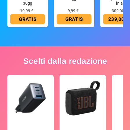
30gg
in all
10,99 €
9,99 €
309,00 €
GRATIS
GRATIS
239,00 €
Scelti dalla redazione