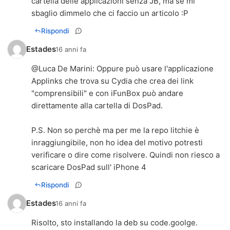
cartella delle applicazioni senza JB, ma se mi
sbaglio dimmelo che ci faccio un articolo :P
Rispondi
Estades
16 anni fa
@
Luca De Marini
: Oppure può usare l'applicazione
Applinks che trova su Cydia che crea dei link
"comprensibili" e con iFunBox può andare
direttamente alla cartella di DosPad.
P.S. Non so perchè ma per me la repo litchie è
inraggiungibile, non ho idea del motivo potresti
verificare o dire come risolvere. Quindi non riesco a
scaricare DosPad sull' iPhone 4
Rispondi
Estades
16 anni fa
Risolto, sto installando la deb su code.goolge.