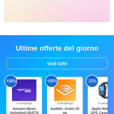
Ultime offerte del giorno
Vedi tutte
-100%
-100%
-23%
In evidenza
In evidenza
In evidenza
Amazon Music
Audible: Gratis 30
Apple Watch 
Unlimited GRATIS
gg
GPS, Cassa 4