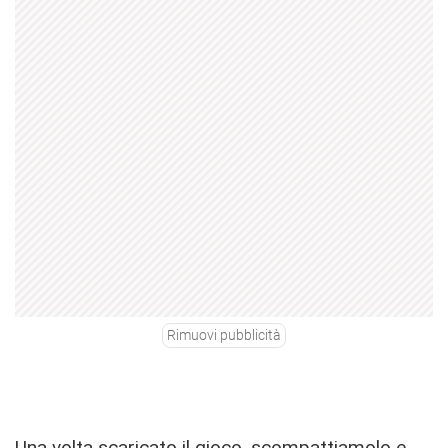
Rimuovi pubblicità
Una volta scaricato il gioco, scompattiamolo e