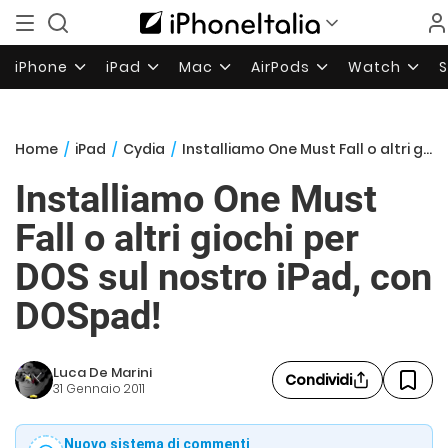
iPhone
iPad
Mac
AirPods
Watch
Home
/
iPad
/
Cydia
/
Installiamo One Must Fall o altri giochi per DOS sul nostro iPad, con DOSpad!
Installiamo One Must
Fall o altri giochi per
DOS sul nostro iPad, con
DOSpad!
Luca De Marini
Condividi
31 Gennaio 2011
Nuovo sistema di commenti