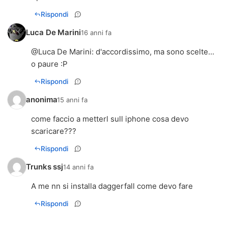
Rispondi
Luca De Marini
16 anni fa
@
Luca De Marini
: d'accordissimo, ma sono scelte...
o paure :P
Rispondi
anonima
15 anni fa
come faccio a metterl sull iphone cosa devo
scaricare???
Rispondi
Trunks ssj
14 anni fa
A me nn si installa daggerfall come devo fare
Rispondi