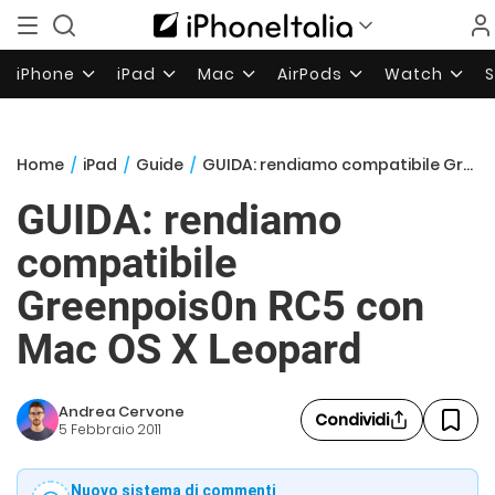
iPhone
iPad
Mac
AirPods
Watch
Home
/
iPad
/
Guide
/
GUIDA: rendiamo compatibile Greenpois0n RC5 con Mac OS X Leopard
GUIDA: rendiamo
compatibile
Greenpois0n RC5 con
Mac OS X Leopard
Andrea Cervone
Condividi
5 Febbraio 2011
Nuovo sistema di commenti