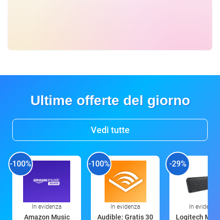
Ultime offerte del giorno
Vedi tutte
-100%
-100%
-29%
In evidenza
In evidenza
In evidenza
Amazon Music
Audible: Gratis 30
Logitech MX 