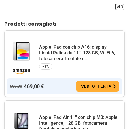
[
via
]
Prodotti consigliati
Apple iPad con chip A16: display
Liquid Retina da 11'', 128 GB, Wi Fi 6,
fotocamera frontale e...
−8%
469,00 €
509,00
VEDI OFFERTA
Apple iPad Air 11'' con chip M3: Apple
Intelligence, 128 GB, fotocamera
frontale e posteriore da...