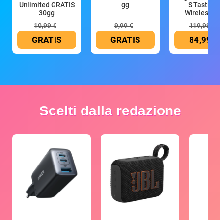
Unlimited GRATIS
gg
S Tastiera
30gg
Wireless (G
10,99 €
9,99 €
119,99 €
GRATIS
GRATIS
84,99 €
Scelti dalla redazione