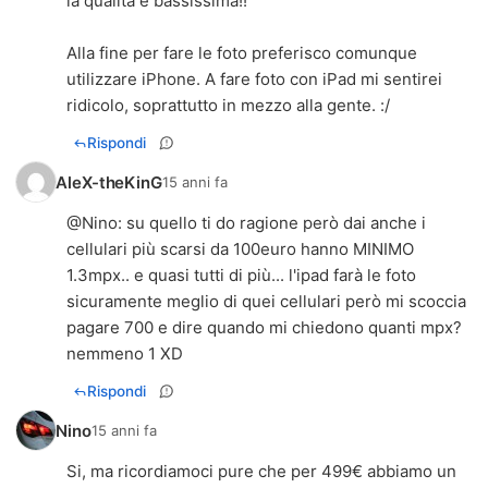
la qualità è bassissima!!
Alla fine per fare le foto preferisco comunque
utilizzare iPhone. A fare foto con iPad mi sentirei
ridicolo, soprattutto in mezzo alla gente. :/
Rispondi
AleX-theKinG
15 anni fa
@
Nino
: su quello ti do ragione però dai anche i
cellulari più scarsi da 100euro hanno MINIMO
1.3mpx.. e quasi tutti di più... l'ipad farà le foto
sicuramente meglio di quei cellulari però mi scoccia
pagare 700 e dire quando mi chiedono quanti mpx?
nemmeno 1 XD
Rispondi
Nino
15 anni fa
Si, ma ricordiamoci pure che per 499€ abbiamo un