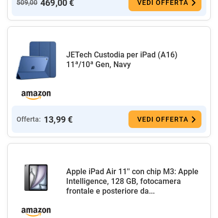
469,00 €
509,00
VEDI OFFERTA
JETech Custodia per iPad (A16)
11ª/10ª Gen, Navy
13,99 €
Offerta:
VEDI OFFERTA
Apple iPad Air 11'' con chip M3: Apple
Intelligence, 128 GB, fotocamera
frontale e posteriore da...