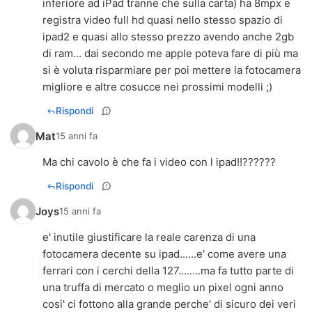
inferiore ad iPad tranne che sulla carta) ha 8mpx e
registra video full hd quasi nello stesso spazio di
ipad2 e quasi allo stesso prezzo avendo anche 2gb
di ram... dai secondo me apple poteva fare di più ma
si è voluta risparmiare per poi mettere la fotocamera
migliore e altre cosucce nei prossimi modelli ;)
Rispondi
Mat
15 anni fa
Ma chi cavolo è che fa i video con l ipad!!??????
Rispondi
Joys
15 anni fa
e' inutile giustificare la reale carenza di una
fotocamera decente su ipad......e' come avere una
ferrari con i cerchi della 127........ma fa tutto parte di
una truffa di mercato o meglio un pixel ogni anno
cosi' ci fottono alla grande perche' di sicuro dei veri