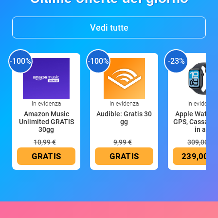
Vedi tutte
-100%
-100%
-23%
In evidenza
In evidenza
In evidenza
Amazon Music
Audible: Gratis 30
Apple Watch 
Unlimited GRATIS
gg
GPS, Cassa 4
30gg
in all
10,99 €
9,99 €
309,00 €
GRATIS
GRATIS
239,00 €