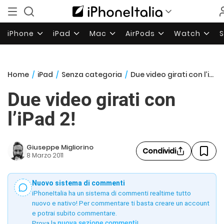
iPhone
iPad
Mac
AirPods
Watch
Home
/
iPad
/
Senza categoria
/
Due video girati con l’iPad 2!
Due video girati con
l’iPad 2!
Giuseppe Migliorino
Condividi
8 Marzo 2011
Nuovo sistema di commenti
iPhoneItalia ha un sistema di commenti realtime tutto
nuovo e nativo! Per commentare ti basta creare un account
e potrai subito commentare.
Prova la
nuova sezione commenti
!