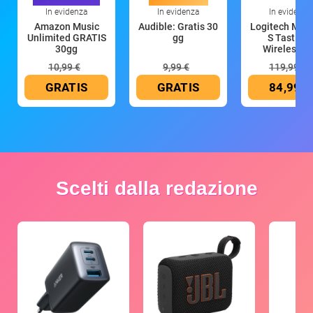
In evidenza
In evidenza
In evidenza
Amazon Music
Audible: Gratis 30
Logitech MX 
Unlimited GRATIS
gg
S Tastiera
30gg
Wireless (G
10,99 €
9,99 €
119,99 €
GRATIS
GRATIS
84,99 €
Scelti dalla redazione