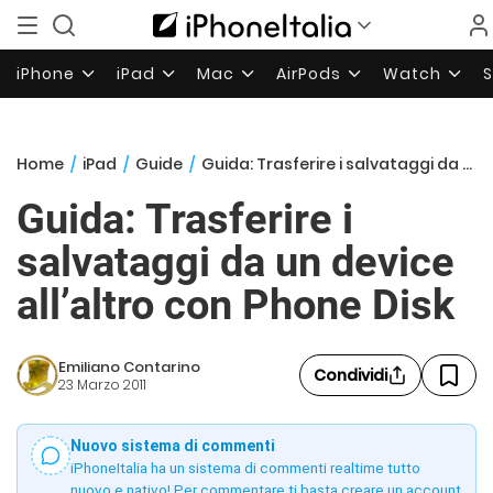
iPhone
iPad
Mac
AirPods
Watch
Home
/
iPad
/
Guide
/
Guida: Trasferire i salvataggi da un device all’altro con Phone Disk
Guida: Trasferire i
salvataggi da un device
all’altro con Phone Disk
Emiliano Contarino
Condividi
23 Marzo 2011
Nuovo sistema di commenti
iPhoneItalia ha un sistema di commenti realtime tutto
nuovo e nativo! Per commentare ti basta creare un account