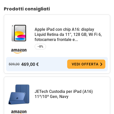
Prodotti consigliati
Apple iPad con chip A16: display
Liquid Retina da 11'', 128 GB, Wi Fi 6,
fotocamera frontale e...
−8%
469,00 €
509,00
VEDI OFFERTA
JETech Custodia per iPad (A16)
11ª/10ª Gen, Navy