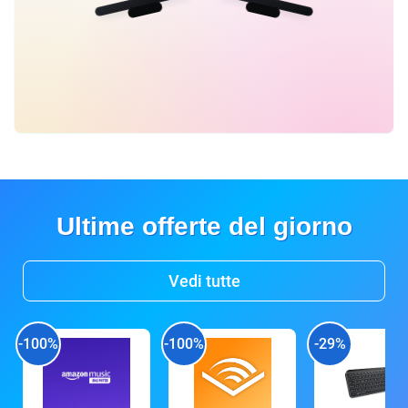
Ultime offerte del giorno
Vedi tutte
-100%
-100%
-29%