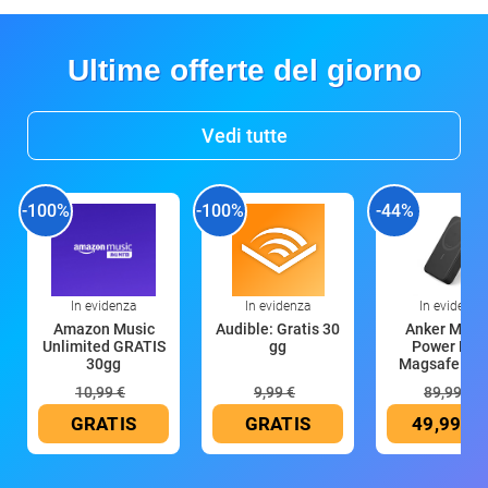
Ultime offerte del giorno
Vedi tutte
-100%
-100%
-44%
In evidenza
In evidenza
In evidenza
Amazon Music
Audible: Gratis 30
Anker Mag
Unlimited GRATIS
gg
Power Ban
30gg
Magsafe 10
mAh
10,99 €
9,99 €
89,99 €
GRATIS
GRATIS
49,99 €