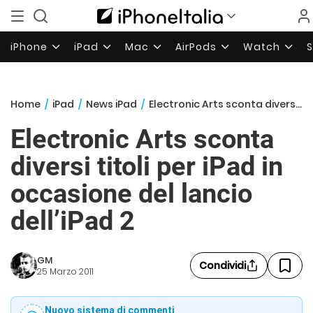
iPhone
iPad
Mac
AirPods
Watch
Home
/
iPad
/
News iPad
/
Electronic Arts sconta diversi titoli per iPad in occasione del lancio dell’iPad 2
Electronic Arts sconta
diversi titoli per iPad in
occasione del lancio
dell’iPad 2
GM
Condividi
25 Marzo 2011
Nuovo sistema di commenti