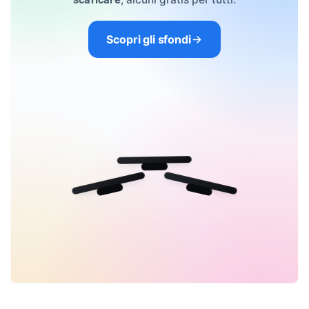
scaricare
Scopri gli sfondi