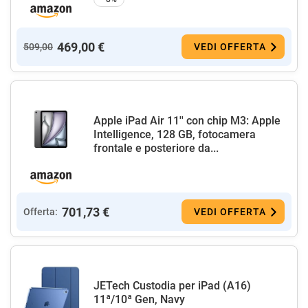
469,00 €
509,00
VEDI OFFERTA
Apple iPad Air 11'' con chip M3: Apple
Intelligence, 128 GB, fotocamera
frontale e posteriore da...
701,73 €
Offerta:
VEDI OFFERTA
JETech Custodia per iPad (A16)
11ª/10ª Gen, Navy