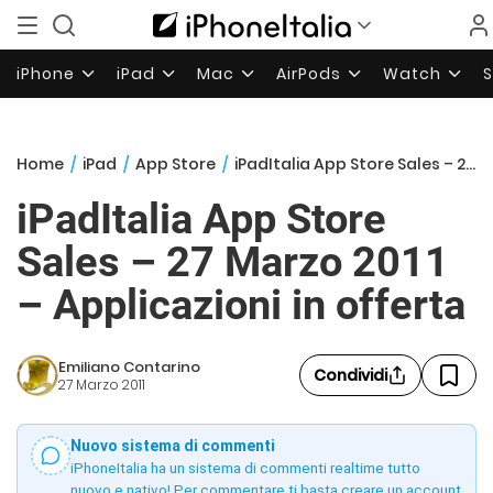
iPhone
iPad
Mac
AirPods
Watch
Home
/
iPad
/
App Store
/
iPadItalia App Store Sales – 27 Marzo 2011 – Applicazioni in offerta
iPadItalia App Store
Sales – 27 Marzo 2011
– Applicazioni in offerta
Emiliano Contarino
Condividi
27 Marzo 2011
Nuovo sistema di commenti
iPhoneItalia ha un sistema di commenti realtime tutto
nuovo e nativo! Per commentare ti basta creare un account