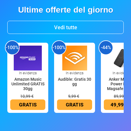
Ultime offerte del giorno
Vedi tutte
-100%
-100%
-44%
In evidenza
In evidenza
In evidenza
Amazon Music
Audible: Gratis 30
Anker Mag
Unlimited GRATIS
gg
Power Ban
30gg
Magsafe 10
mAh
10,99 €
9,99 €
89,99 €
GRATIS
GRATIS
49,99 €