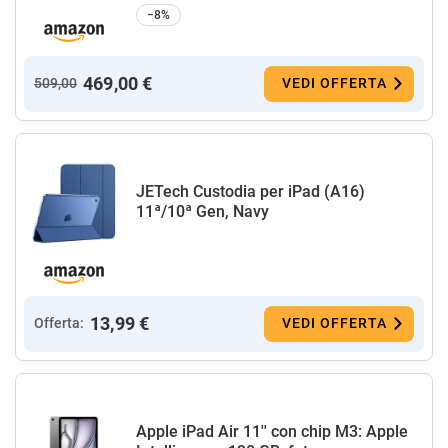
−8%
469,00 €
509,00
VEDI OFFERTA
JETech Custodia per iPad (A16)
11ª/10ª Gen, Navy
13,99 €
Offerta:
VEDI OFFERTA
Apple iPad Air 11'' con chip M3: Apple