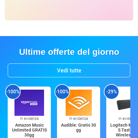
Ultime offerte del giorno
Vedi tutte
-100%
-100%
-29%
In evidenza
In evidenza
In evidenza
Amazon Music
Audible: Gratis 30
Logitech MX 
Unlimited GRATIS
gg
S Tastiera
30gg
Wireless (G