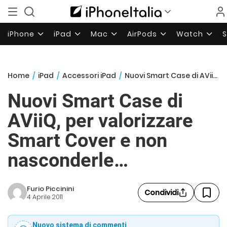
iPhone
iPad
Mac
AirPods
Watch
Home
/
iPad
/
Accessori iPad
/
Nuovi Smart Case di AViiQ, per valorizzare Smart Cover e non nasconderle…
Nuovi Smart Case di
AViiQ, per valorizzare
Smart Cover e non
nasconderle…
Furio Piccinini
Condividi
4 Aprile 2011
Nuovo sistema di commenti