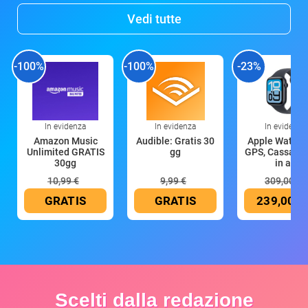
Vedi tutte
-100%
-100%
-23%
In evidenza
In evidenza
In evidenza
Amazon Music
Audible: Gratis 30
Apple Watch 
Unlimited GRATIS
gg
GPS, Cassa 4
30gg
in all
10,99 €
9,99 €
309,00 €
GRATIS
GRATIS
239,00 €
Scelti dalla redazione