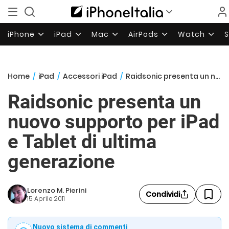
iPhone
iPad
Mac
AirPods
Watch
Home
/
iPad
/
Accessori iPad
/
Raidsonic presenta un nuovo supporto per iPad e Tablet di ultima generazione
Raidsonic presenta un
nuovo supporto per iPad
e Tablet di ultima
generazione
Lorenzo M. Pierini
Condividi
15 Aprile 2011
Nuovo sistema di commenti