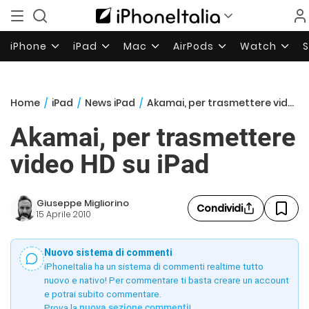
iPhone
iPad
Mac
AirPods
Watch
Home
/
iPad
/
News iPad
/
Akamai, per trasmettere video HD su iPad
Akamai, per trasmettere
video HD su iPad
Giuseppe Migliorino
Condividi
15 Aprile 2010
Nuovo sistema di commenti
iPhoneItalia ha un sistema di commenti realtime tutto
nuovo e nativo! Per commentare ti basta creare un account
e potrai subito commentare.
Prova la
nuova sezione commenti
!