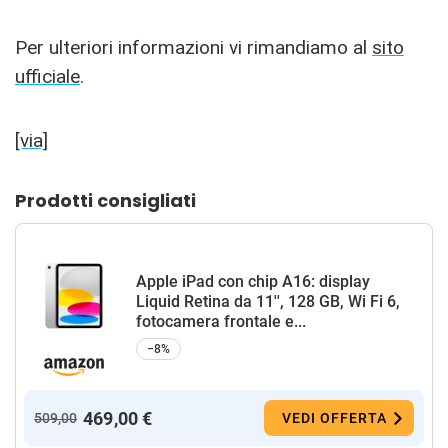
Per ulteriori informazioni vi rimandiamo al
sito
ufficiale
.
[via]
Prodotti consigliati
Apple iPad con chip A16: display
Liquid Retina da 11'', 128 GB, Wi Fi 6,
fotocamera frontale e...
−8%
469,00 €
509,00
VEDI OFFERTA