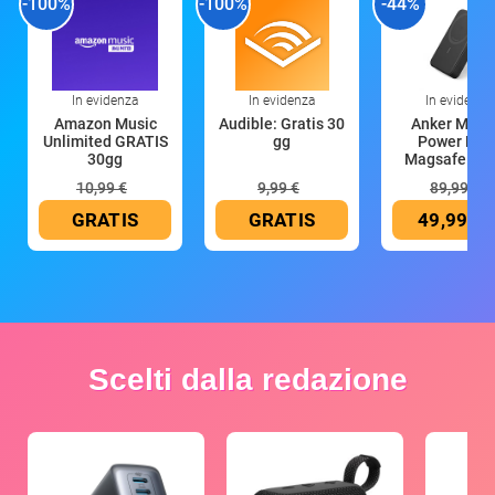
-100%
-100%
-44%
In evidenza
In evidenza
In evidenza
Amazon Music
Audible: Gratis 30
Anker Mag
Unlimited GRATIS
gg
Power Ban
30gg
Magsafe 10
mAh
10,99 €
9,99 €
89,99 €
GRATIS
GRATIS
49,99 €
Scelti dalla redazione