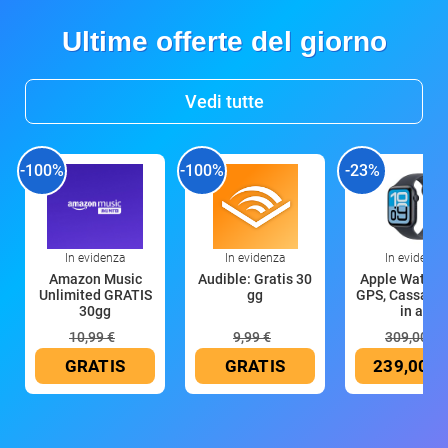
Ultime offerte del giorno
Vedi tutte
-100%
-100%
-23%
In evidenza
In evidenza
In evidenza
Amazon Music
Audible: Gratis 30
Apple Watch 
Unlimited GRATIS
gg
GPS, Cassa 4
30gg
in all
10,99 €
9,99 €
309,00 €
GRATIS
GRATIS
239,00 €