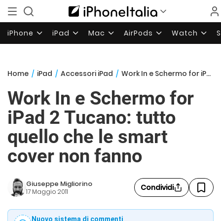
iPhone
iPad
Mac
AirPods
Watch
Home
/
iPad
/
Accessori iPad
/
Work In e Schermo for iPad 2 Tucano: tutto quello che le smart cover non fanno
Work In e Schermo for
iPad 2 Tucano: tutto
quello che le smart
cover non fanno
Giuseppe Migliorino
Condividi
17 Maggio 2011
Nuovo sistema di commenti