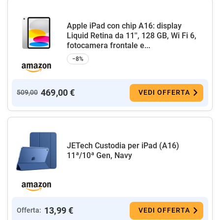
Apple iPad con chip A16: display
Liquid Retina da 11'', 128 GB, Wi Fi 6,
fotocamera frontale e...
−8%
469,00 €
509,00
VEDI OFFERTA
JETech Custodia per iPad (A16)
11ª/10ª Gen, Navy
13,99 €
Offerta:
VEDI OFFERTA