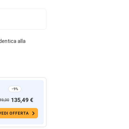
dentica alla
−9%
135,49 €
49,00
VEDI OFFERTA