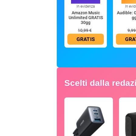
In evidenza
In evi
Amazon Music
Audible: 
Unlimited GRATIS
g
30gg
10,99 €
9,99
GRATIS
GRA
Scelti dalla reda