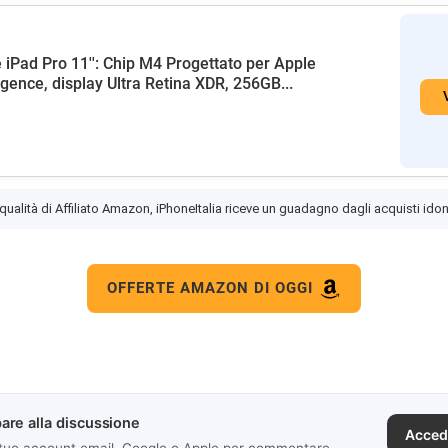
 iPad Pro 11'': Chip M4 Progettato per Apple
ligence, display Ultra Retina XDR, 256GB...
 qualità di Affiliato Amazon, iPhoneItalia riceve un guadagno dagli acquisti idon
OFFERTE AMAZON DI OGGI
are alla discussione
Acced
 tuo account email, Google o Apple per commentare.