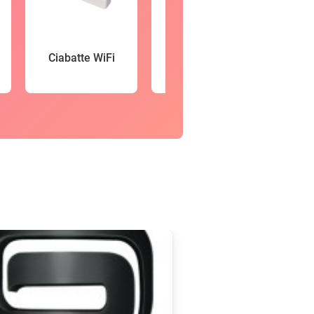
Vid
Ciabatte WiFi
Smartwatch
so