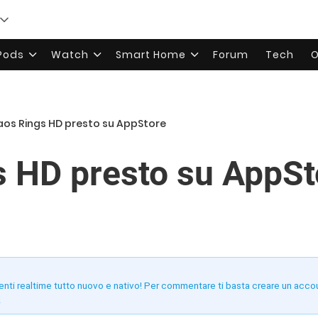
rPods
Watch
Smart Home
Forum
Tech
O
os Rings HD presto su AppStore
 HD presto su AppSt
enti realtime tutto nuovo e nativo! Per commentare ti basta creare un acco
!