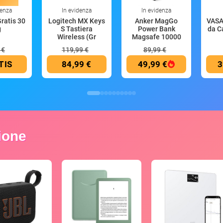
denza
In evidenza
In evidenza
Gratis 30
Logitech MX Keys
Anker MagGo
VASA
g
S Tastiera
Power Bank
da C
Wireless (Gr
Magsafe 10000
mAh
 €
119,99 €
89,99 €
TIS
84,99 €
49,99 €
3
zione