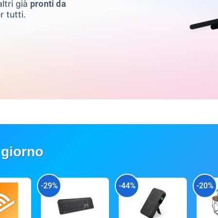
ltri già
pronti da
r tutti.
 giorno
-29%
-44%
-20%