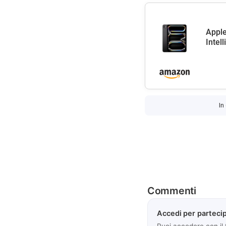
Apple
Intel
In
Commenti
Accedi per partecip
Puoi accedere con il