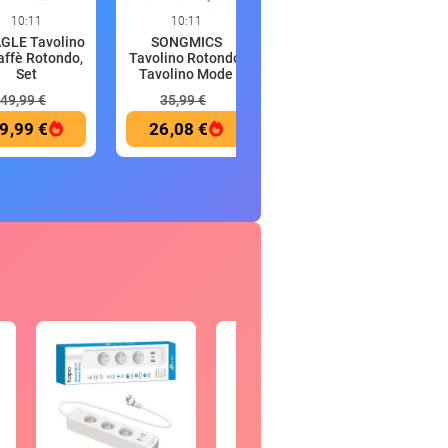
10:11
10:11
10:11
GLE Tavolino
SONGMICS
MUGLER Alien
affè Rotondo,
Tavolino Rotondo,
Extraintense, Eau
Set
Tavolino Mode
de Parfum
49,99 €
35,99 €
175,00 €
9,99 €
26,08 €
83,99 €