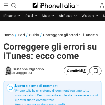
iPhone
iPad
Mac
AirPods
Watch
Home
/
iPad
/
Guide
/
Correggere gli errori su iTunes: ecco come
Correggere gli errori su
iTunes: ecco come
Giuseppe Migliorino
Condividi
31 Maggio 2011
Nuovo sistema di commenti
iPhoneItalia ha un sistema di commenti realtime tutto
nuovo e nativo! Per commentare ti basta creare un account
e potrai subito commentare.
Prova la
nuova sezione commenti
!