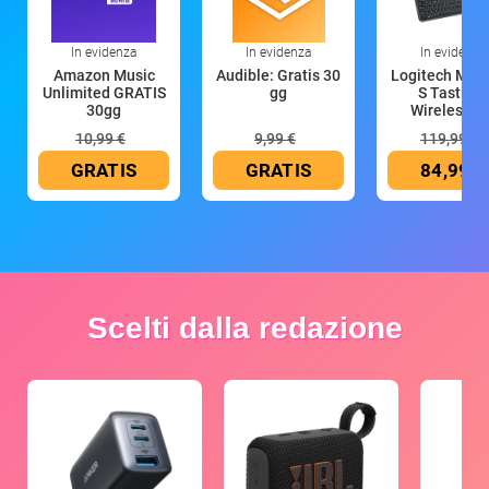
In evidenza
In evidenza
In evidenza
Amazon Music
Audible: Gratis 30
Logitech MX 
Unlimited GRATIS
gg
S Tastiera
30gg
Wireless (G
10,99 €
9,99 €
119,99 €
GRATIS
GRATIS
84,99 €
Scelti dalla redazione