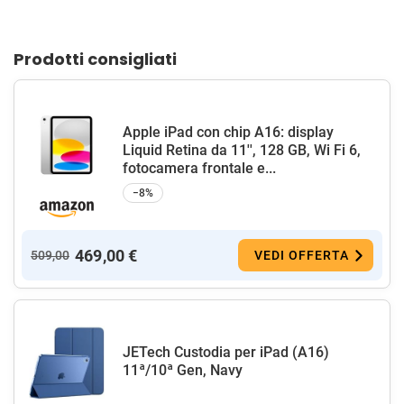
Prodotti consigliati
Apple iPad con chip A16: display
Liquid Retina da 11'', 128 GB, Wi Fi 6,
fotocamera frontale e...
−8%
469,00 €
509,00
VEDI OFFERTA
JETech Custodia per iPad (A16)
11ª/10ª Gen, Navy