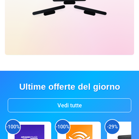
Ultime offerte del giorno
Vedi tutte
-100%
-100%
-29%