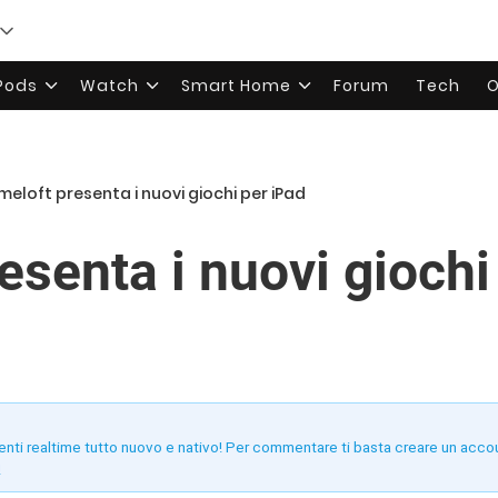
rPods
Watch
Smart Home
Forum
Tech
O
eloft presenta i nuovi giochi per iPad
esenta i nuovi giochi
enti realtime tutto nuovo e nativo! Per commentare ti basta creare un acco
!