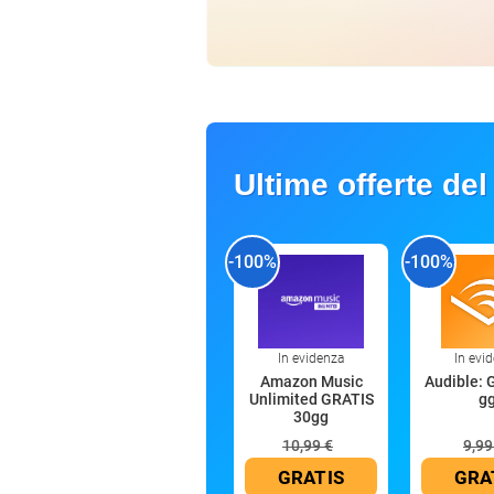
Ultime offerte del
-100%
-100%
In evidenza
In evi
Amazon Music
Audible: 
Unlimited GRATIS
g
30gg
10,99 €
9,99
GRATIS
GRA