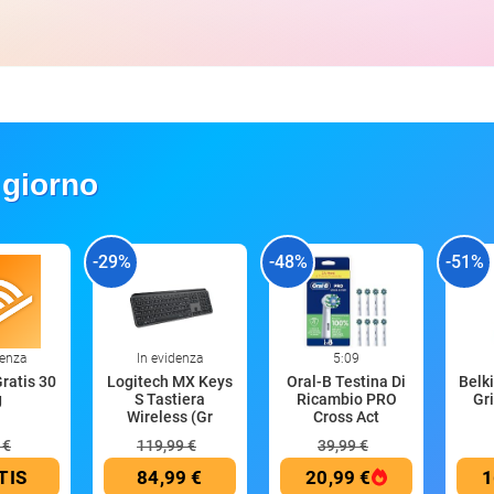
 giorno
-29%
-48%
-51%
denza
In evidenza
5:09
Gratis 30
Logitech MX Keys
Oral-B Testina Di
Belk
g
S Tastiera
Ricambio PRO
Gri
Wireless (Gr
Cross Act
 €
119,99 €
39,99 €
TIS
84,99 €
20,99 €
1