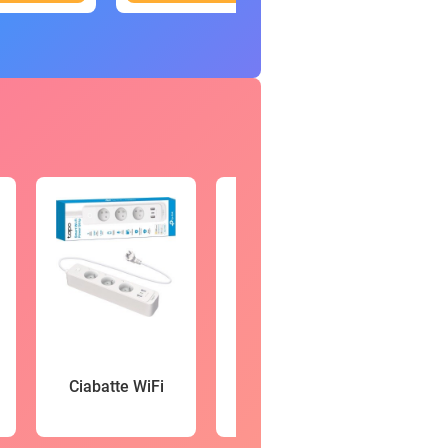
Vid
Ciabatte WiFi
Smartwatch
so