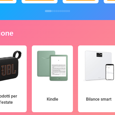
zione
odotti per
Kindle
Bilance smart
l'estate