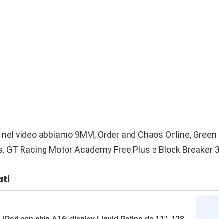
i nel video abbiamo 9MM, Order and Chaos Online, Green F
s, GT Racing Motor Academy Free Plus e Block Breaker 3
ati
 iPad con chip A16: display Liquid Retina da 11'', 128