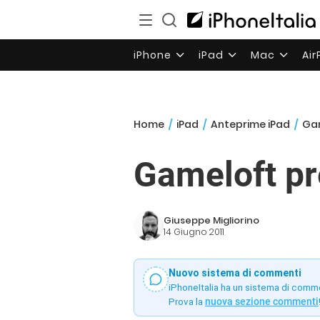
iPhone
iPad
Mac
Ai
Home
/
iPad
/
Anteprime iPad
/
Gam
Gameloft pr
Giuseppe Migliorino
14 Giugno 2011
Nuovo sistema di commenti
iPhoneItalia ha un sistema di comm
Prova la
nuova sezione commenti