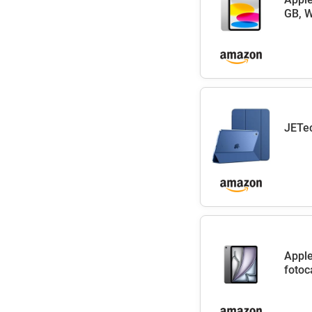
GB, W
JETec
Apple
fotoc