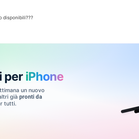
 disponibili???
i per
iPhone
ettimana un nuovo
ltri già
pronti da
r tutti.