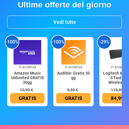
Ultime offerte del giorno
Vedi tutte
-100%
-100%
-29%
In evidenza
In evidenza
In evidenza
Amazon Music
Audible: Gratis 30
Logitech MX 
Unlimited GRATIS
gg
S Tastiera
30gg
Wireless (G
10,99 €
9,99 €
119,99 €
GRATIS
GRATIS
84,99 €