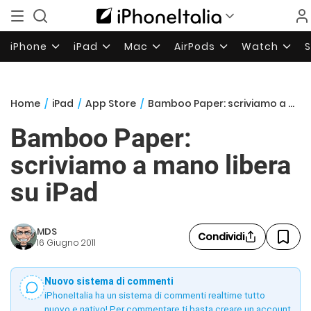
iPhone
iPad
Mac
AirPods
Watch
Home
/
iPad
/
App Store
/
Bamboo Paper: scriviamo a mano libera su iPad
Bamboo Paper:
scriviamo a mano libera
su iPad
MDS
Condividi
16 Giugno 2011
Nuovo sistema di commenti
iPhoneItalia ha un sistema di commenti realtime tutto
nuovo e nativo! Per commentare ti basta creare un account