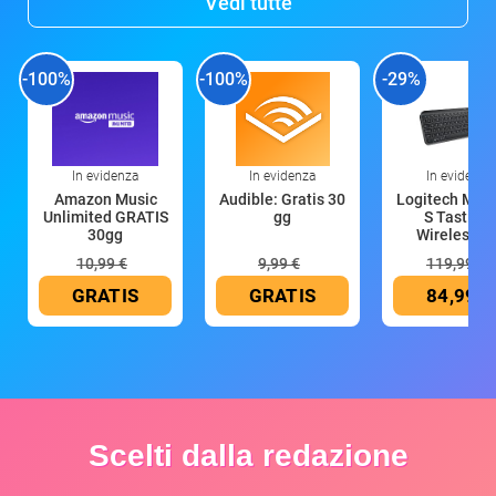
Vedi tutte
-100%
-100%
-29%
In evidenza
In evidenza
In evidenza
Amazon Music
Audible: Gratis 30
Logitech MX 
Unlimited GRATIS
gg
S Tastiera
30gg
Wireless (G
10,99 €
9,99 €
119,99 €
GRATIS
GRATIS
84,99 €
Scelti dalla redazione