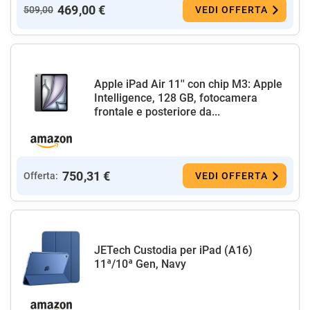
469,00 €
509,00
VEDI OFFERTA
Apple iPad Air 11'' con chip M3: Apple
Intelligence, 128 GB, fotocamera
frontale e posteriore da...
750,31 €
Offerta:
VEDI OFFERTA
JETech Custodia per iPad (A16)
11ª/10ª Gen, Navy