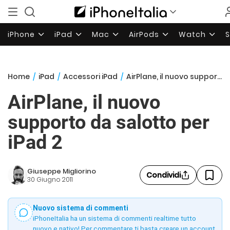
iPhone
iPad
Mac
AirPods
Watch
Home
/
iPad
/
Accessori iPad
/
AirPlane, il nuovo supporto da salotto per iPad 2
AirPlane, il nuovo
supporto da salotto per
iPad 2
Giuseppe Migliorino
Condividi
30 Giugno 2011
Nuovo sistema di commenti
iPhoneItalia ha un sistema di commenti realtime tutto
nuovo e nativo! Per commentare ti basta creare un account