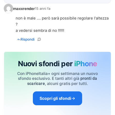
maxxrender
15 anni fa
non è male .... però sarà possibile regolare l'altezza
?
a vedersi sembra di no !!!!!!
Rispondi
Nuovi sfondi per
iPhone
Con iPhoneItalia+ ogni settimana un nuovo
sfondo esclusivo. E tanti altri già
pronti da
, alcuni gratis per tutti.
scaricare
Scopri gli sfondi