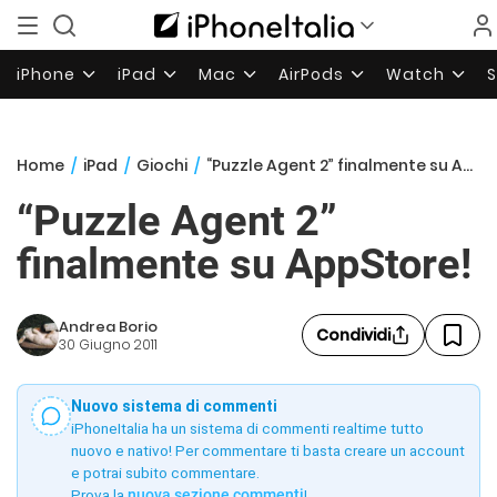
iPhone
iPad
Mac
AirPods
Watch
Home
/
iPad
/
Giochi
/
“Puzzle Agent 2” finalmente su AppStore!
“Puzzle Agent 2”
finalmente su AppStore!
Andrea Borio
Condividi
30 Giugno 2011
Nuovo sistema di commenti
iPhoneItalia ha un sistema di commenti realtime tutto
nuovo e nativo! Per commentare ti basta creare un account
e potrai subito commentare.
Prova la
nuova sezione commenti
!