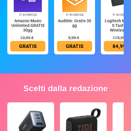
In evidenza
In evidenza
In evidenza
Amazon Music
Audible: Gratis 30
Logitech MX 
Unlimited GRATIS
gg
S Tastiera
30gg
Wireless (G
10,99 €
9,99 €
119,99 €
GRATIS
GRATIS
84,99 €
Scelti dalla redazione