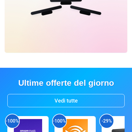
Ultime offerte del giorno
Vedi tutte
-100%
-100%
-29%