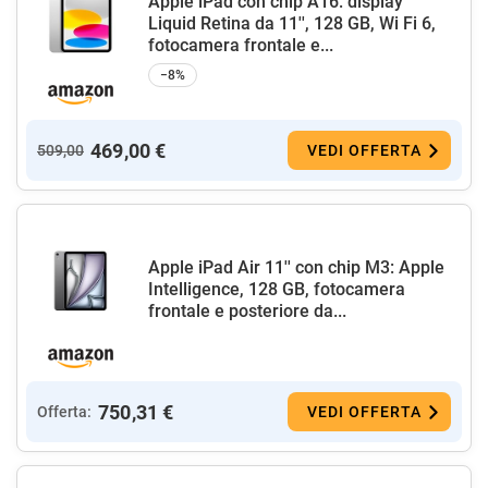
Apple iPad con chip A16: display
Liquid Retina da 11'', 128 GB, Wi Fi 6,
fotocamera frontale e...
−8%
469,00 €
509,00
VEDI OFFERTA
Apple iPad Air 11'' con chip M3: Apple
Intelligence, 128 GB, fotocamera
frontale e posteriore da...
750,31 €
Offerta:
VEDI OFFERTA