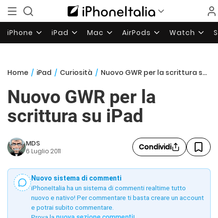
iPhone
iPad
Mac
AirPods
Watch
Home
/
iPad
/
Curiosità
/
Nuovo GWR per la scrittura su iPad
Nuovo GWR per la
scrittura su iPad
MDS
Condividi
6 Luglio 2011
Nuovo sistema di commenti
iPhoneItalia ha un sistema di commenti realtime tutto
nuovo e nativo! Per commentare ti basta creare un account
e potrai subito commentare.
Prova la
nuova sezione commenti
!