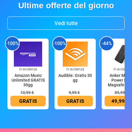
Ultime offerte del giorno
Vedi tutte
-100%
-100%
-44%
In evidenza
In evidenza
In evidenza
Amazon Music
Audible: Gratis 30
Anker Mag
Unlimited GRATIS
gg
Power Ban
30gg
Magsafe 10
mAh
10,99 €
9,99 €
89,99 €
GRATIS
GRATIS
49,99 €