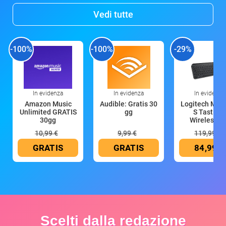
Vedi tutte
-100%
-100%
-29%
In evidenza
In evidenza
In evidenza
Amazon Music
Audible: Gratis 30
Logitech MX 
Unlimited GRATIS
gg
S Tastiera
30gg
Wireless (G
10,99 €
9,99 €
119,99 €
GRATIS
GRATIS
84,99 €
Scelti dalla redazione