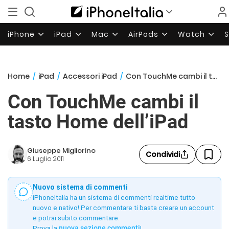
iPhone
iPad
Mac
AirPods
Watch
Home
/
iPad
/
Accessori iPad
/
Con TouchMe cambi il tasto Home dell’iPad
Con TouchMe cambi il
tasto Home dell’iPad
Giuseppe Migliorino
Condividi
6 Luglio 2011
Nuovo sistema di commenti
iPhoneItalia ha un sistema di commenti realtime tutto
nuovo e nativo! Per commentare ti basta creare un account
e potrai subito commentare.
Prova la
nuova sezione commenti
!