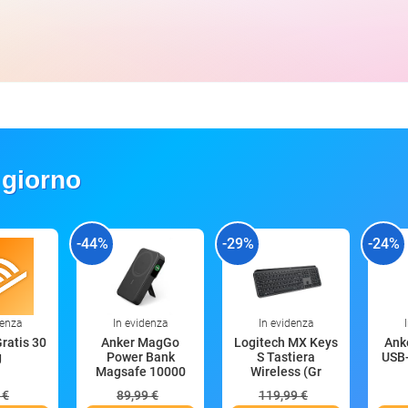
 giorno
-44%
-29%
-24%
denza
In evidenza
In evidenza
Gratis 30
Anker MagGo
Logitech MX Keys
Anke
g
Power Bank
S Tastiera
USB-
Magsafe 10000
Wireless (Gr
mAh
 €
89,99 €
119,99 €