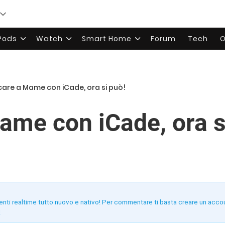
rPods
Watch
Smart Home
Forum
Tech
O
care a Mame con iCade, ora si può!
ame con iCade, ora s
enti realtime tutto nuovo e nativo! Per commentare ti basta creare un acco
!