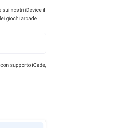
ui nostri iDevice il
ei giochi arcade.
i con supporto iCade,