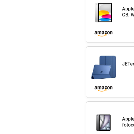
Apple
GB, W
JETec
Apple
fotoc