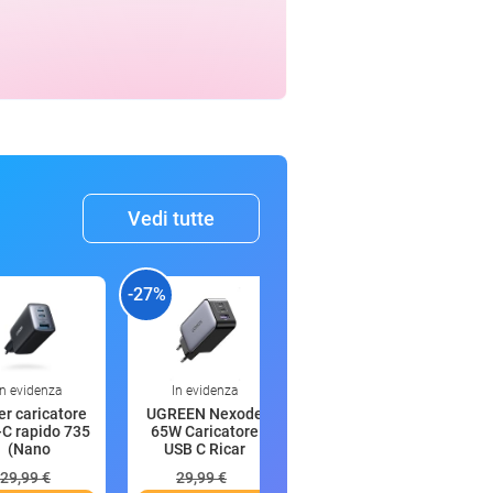
Vedi tutte
-27%
-15%
-
In evidenza
In evidenza
22:32
r caricatore
UGREEN Nexode
LONPOO LP-42A
C rapido 735
65W Caricatore
Altoparlanti da
(Nano
USB C Ricar
scaffale A
29,99 €
29,99 €
94,80 €