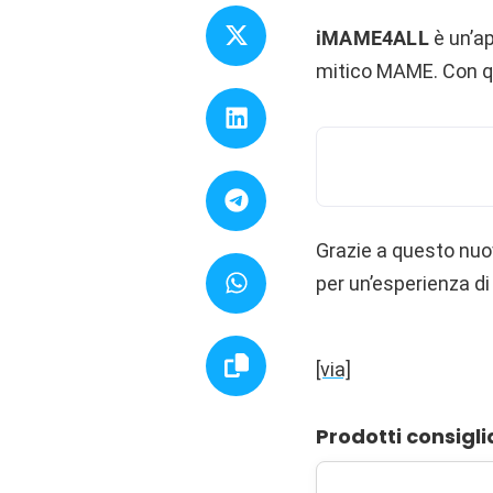
iMAME4ALL
è un’ap
mitico MAME. Con qu
Grazie a questo nuov
per un’esperienza d
[via]
Prodotti consigli