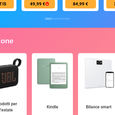
TIS
49,99 €
84,99 €
zione
odotti per
Kindle
Bilance smart
l'estate