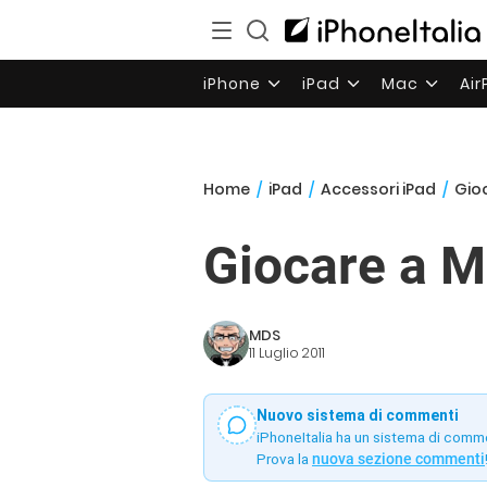
iPhone
iPad
Mac
Ai
Home
/
iPad
/
Accessori iPad
/
Gio
Giocare a M
MDS
11 Luglio 2011
Nuovo sistema di commenti
iPhoneItalia ha un sistema di comm
Prova la
nuova sezione commenti