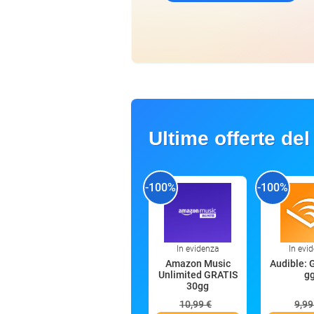
Ultime offerte del
-100%
-100%
In evidenza
In evi
Amazon Music
Audible: 
Unlimited GRATIS
g
30gg
10,99 €
9,99