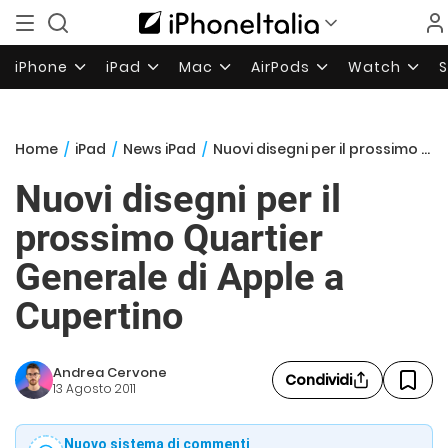
iPhone
iPad
Mac
AirPods
Watch
Home
/
iPad
/
News iPad
/
Nuovi disegni per il prossimo Quartier Generale di Apple a Cupertino
Nuovi disegni per il
prossimo Quartier
Generale di Apple a
Cupertino
Andrea Cervone
Condividi
13 Agosto 2011
Nuovo sistema di commenti