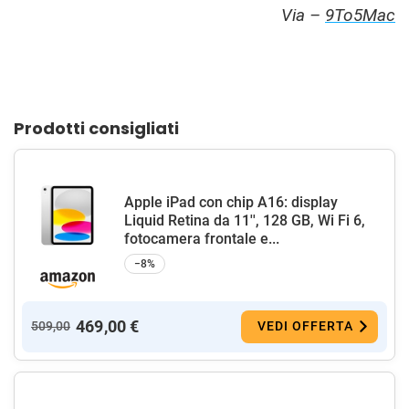
Via –
9To5Mac
Prodotti consigliati
Apple iPad con chip A16: display
Liquid Retina da 11'', 128 GB, Wi Fi 6,
fotocamera frontale e...
−8%
469,00 €
509,00
VEDI OFFERTA