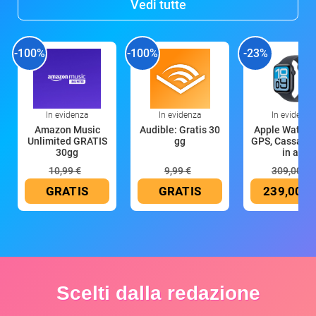
Vedi tutte
-100%
-100%
-23%
In evidenza
In evidenza
In evidenza
Amazon Music
Audible: Gratis 30
Apple Watch 
Unlimited GRATIS
gg
GPS, Cassa 4
30gg
in all
10,99 €
9,99 €
309,00 €
GRATIS
GRATIS
239,00 €
Scelti dalla redazione