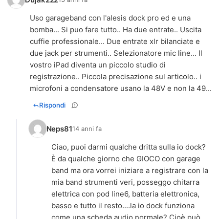
Uso garageband con l'alesis dock pro ed e una
bomba... Si puo fare tutto.. Ha due entrate.. Uscita
cuffie professionale... Due entrate xlr bilanciate e
due jack per strumenti.. Selezionatore mic line... Il
vostro iPad diventa un piccolo studio di
registrazione.. Piccola precisazione sul articolo.. i
microfoni a condensatore usano la 48V e non la 49...
Rispondi
Neps81
14 anni fa
Ciao, puoi darmi qualche dritta sulla io dock?
È da qualche giorno che GIOCO con garage
band ma ora vorrei iniziare a registrare con la
mia band strumenti veri, posseggo chitarra
elettrica con pod line6, batteria elettronica,
basso e tutto il resto....la io dock funziona
come una scheda audio normale? Cioè può