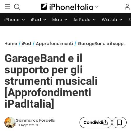
iPhone
iPad
Mac
AirPods
Watch
Home
/
iPad
/
Approfondimenti
/
GarageBand e il supporto per gli strumenti musicali [Approfondimenti iPadItalia]
GarageBand e il
supporto per gli
strumenti musicali
[Approfondimenti
iPadItalia]
Gianmarco Forcella
Condividi
30 Agosto 2011