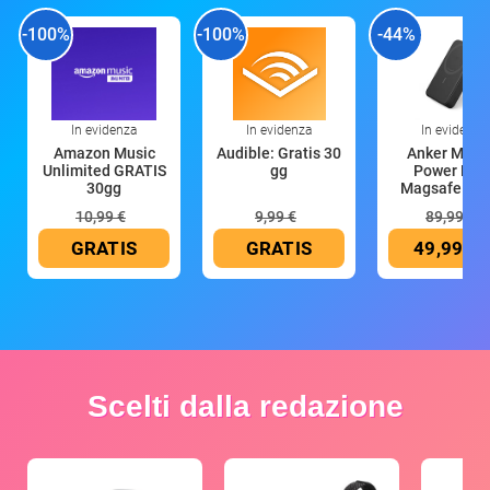
-100%
-100%
-44%
In evidenza
In evidenza
In evidenza
Amazon Music
Audible: Gratis 30
Anker Mag
Unlimited GRATIS
gg
Power Ban
30gg
Magsafe 10
mAh
10,99 €
9,99 €
89,99 €
GRATIS
GRATIS
49,99 €
Scelti dalla redazione