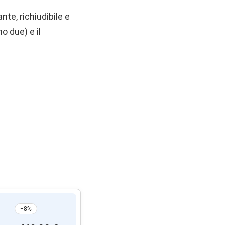
te, richiudibile e
o due) e il
−8%