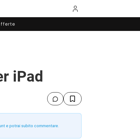
fferte
er iPad
unt e potrai subito commentare.