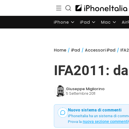
iPhone
iPad
Mac
Ai
Home
/
iPad
/
Accessori iPad
/
IFA2
IFA2011: da
Giuseppe Migliorino
5 Settembre 2011
Nuovo sistema di commenti
iPhoneItalia ha un sistema di comm
Prova la
nuova sezione commenti