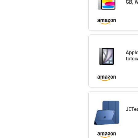
GB, W
Apple
fotoc
JETec