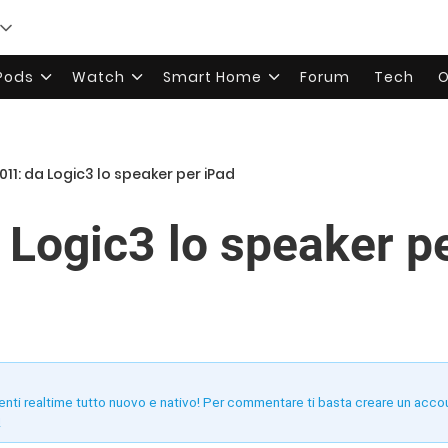
rPods
Watch
Smart Home
Forum
Tech
O
011: da Logic3 lo speaker per iPad
 Logic3 lo speaker p
enti realtime tutto nuovo e nativo! Per commentare ti basta creare un acco
!