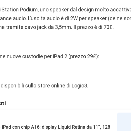
iStation Podium, uno speaker dal design molto accattivan
nce audio. L’uscita audio è di 2W per speaker (ce ne son
e tramite cavo jack da 3,5mm. Il prezzo è di 70£.
une nuove custodie per iPad 2 (prezzo 29£):
 disponibili sullo store online di
Logic3
.
ati
 iPad con chip A16: display Liquid Retina da 11'', 128