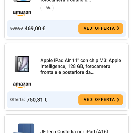
−8%
469,00 €
509,00
VEDI OFFERTA
Apple iPad Air 11'' con chip M3: Apple
Intelligence, 128 GB, fotocamera
frontale e posteriore da...
750,31 €
Offerta:
VEDI OFFERTA
JETech Custodia per iPad (A16)