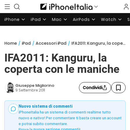
iPhone
iPad
Mac
AirPods
Watch
Home
/
iPad
/
Accessori iPad
/
IFA2011: Kanguru, la coperta con le maniche
IFA2011: Kanguru, la
coperta con le maniche
Giuseppe Migliorino
Condividi
9 Settembre 2011
Nuovo sistema di commenti
iPhoneItalia ha un sistema di commenti realtime tutto
nuovo e nativo! Per commentare ti basta creare un account
e potrai subito commentare.
Prova la
nuova sezione commenti
!