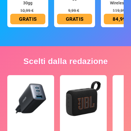
30gg
Wireless (G
10,99 €
9,99 €
119,99 €
GRATIS
GRATIS
84,99 €
Scelti dalla redazione