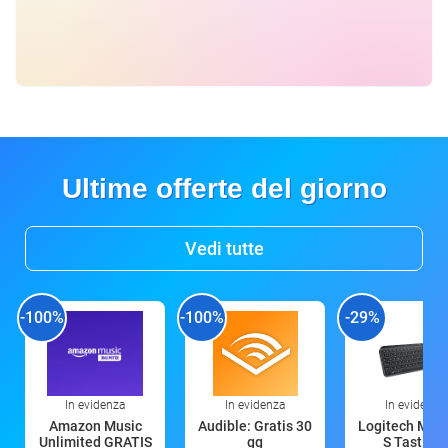
Ultime offerte del giorno
Vedi tutte
-100%
-100%
-29%
In evidenza
In evidenza
In evidenza
Amazon Music
Audible: Gratis 30
Logitech MX 
Unlimited GRATIS
gg
S Tastiera