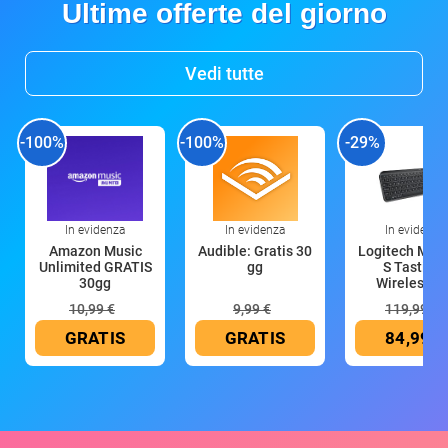
Ultime offerte del giorno
Vedi tutte
-100%
-100%
-29%
In evidenza
In evidenza
In evidenza
Amazon Music
Audible: Gratis 30
Logitech MX 
Unlimited GRATIS
gg
S Tastiera
30gg
Wireless (G
10,99 €
9,99 €
119,99 €
GRATIS
GRATIS
84,99 €