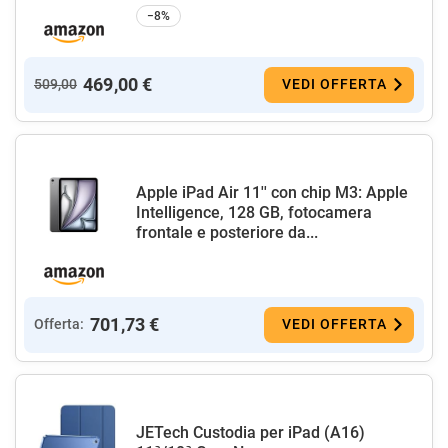
−8%
469,00 €
509,00
VEDI OFFERTA
Apple iPad Air 11'' con chip M3: Apple
Intelligence, 128 GB, fotocamera
frontale e posteriore da...
701,73 €
Offerta:
VEDI OFFERTA
JETech Custodia per iPad (A16)