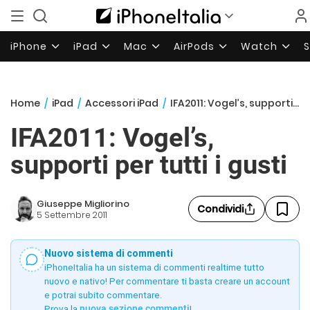
iPhone
iPad
Mac
AirPods
Watch
Home
/
iPad
/
Accessori iPad
/
IFA2011: Vogel’s, supporti per tutti i gusti
IFA2011: Vogel’s,
supporti per tutti i gusti
Giuseppe Migliorino
Condividi
5 Settembre 2011
Nuovo sistema di commenti
iPhoneItalia ha un sistema di commenti realtime tutto
nuovo e nativo! Per commentare ti basta creare un account
e potrai subito commentare.
Prova la
nuova sezione commenti
!