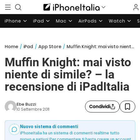
iPhone
iPad
Mac
AirPods
Watch
Home
/
iPad
/
App Store
/
Muffin Knight: mai visto niente di simile? – la recensione di iPadItalia
Muffin Knight: mai visto
niente di simile? – la
recensione di iPadItalia
Ebe Buzzi
Condividi
10 Settembre 2011
Nuovo sistema di commenti
iPhoneItalia ha un sistema di commenti realtime tutto
nuovo e nativo! Per commentare ti basta creare un account