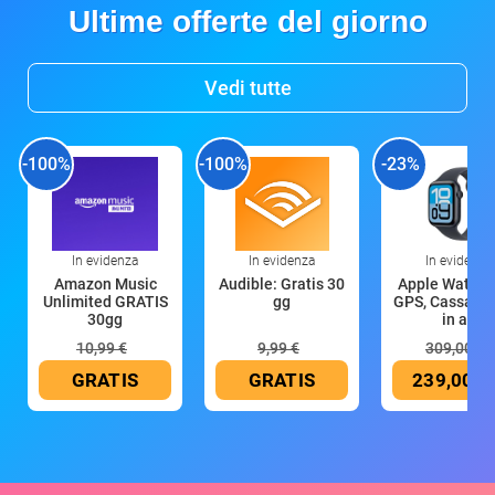
Ultime offerte del giorno
Vedi tutte
-100%
-100%
-23%
In evidenza
In evidenza
In evidenza
Amazon Music
Audible: Gratis 30
Apple Watch 
Unlimited GRATIS
gg
GPS, Cassa 4
30gg
in all
10,99 €
9,99 €
309,00 €
GRATIS
GRATIS
239,00 €