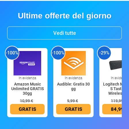
Ultime offerte del giorno
Vedi tutte
-100%
-100%
-29%
In evidenza
In evidenza
In evidenza
Amazon Music
Audible: Gratis 30
Logitech MX 
Unlimited GRATIS
gg
S Tastiera
30gg
Wireless (G
10,99 €
9,99 €
119,99 €
GRATIS
GRATIS
84,99 €