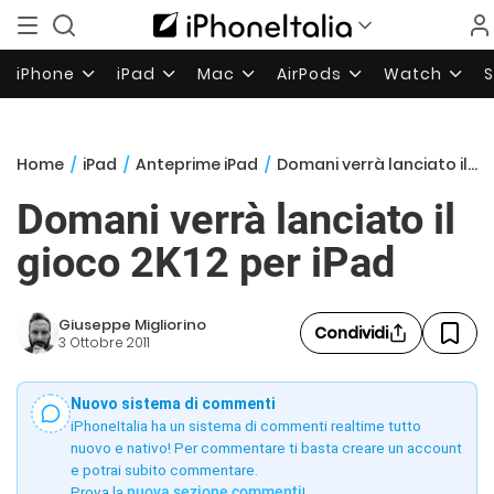
iPhone
iPad
Mac
AirPods
Watch
Home
/
iPad
/
Anteprime iPad
/
Domani verrà lanciato il gioco 2K12 per iPad
Domani verrà lanciato il
gioco 2K12 per iPad
Giuseppe Migliorino
Condividi
3 Ottobre 2011
Nuovo sistema di commenti
iPhoneItalia ha un sistema di commenti realtime tutto
nuovo e nativo! Per commentare ti basta creare un account
e potrai subito commentare.
Prova la
nuova sezione commenti
!