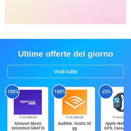
Ultime offerte del giorno
Vedi tutte
-100%
-100%
-23%
In evidenza
In evidenza
In evidenza
Amazon Music
Audible: Gratis 30
Apple Watch 
Unlimited GRATIS
gg
GPS, Cassa 4