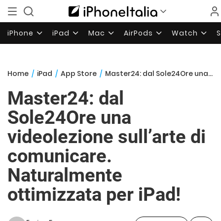
iPhone
iPad
Mac
AirPods
Watch
Home
/
iPad
/
App Store
/
Master24: dal Sole24Ore una videolezione sull’arte di comunicare. Naturalmente ottimizzata per iPad!
Master24: dal
Sole24Ore una
videolezione sull’arte di
comunicare.
Naturalmente
ottimizzata per iPad!