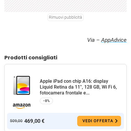
Rimuovi pubblicità
Via –
AppAdvice
Prodotti consigliati
Apple iPad con chip A16: display
Liquid Retina da 11'', 128 GB, Wi Fi 6,
fotocamera frontale e...
−8%
469,00 €
509,00
VEDI OFFERTA