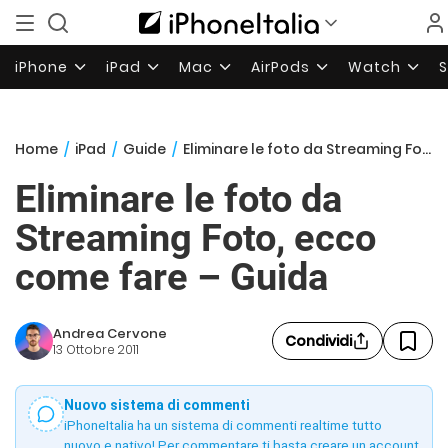
iPhone
iPad
Mac
AirPods
Watch
Home
/
iPad
/
Guide
/
Eliminare le foto da Streaming Foto, ecco come fare – Guida
Eliminare le foto da
Streaming Foto, ecco
come fare – Guida
Andrea Cervone
Condividi
13 Ottobre 2011
Nuovo sistema di commenti
iPhoneItalia ha un sistema di commenti realtime tutto
nuovo e nativo! Per commentare ti basta creare un account