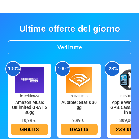
Ultime offerte del giorno
Vedi tutte
-100%
-100%
-23%
In evidenza
In evidenza
In evidenza
Amazon Music
Audible: Gratis 30
Apple Watch 
Unlimited GRATIS
gg
GPS, Cassa 4
30gg
in all
10,99 €
9,99 €
309,00 €
GRATIS
GRATIS
239,00 €