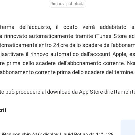
Rimuovi pubblicità
rma dell’acquisto, il costo verrà addebitato su
à rinnovato automaticamente tramite iTunes Store ed i
tomaticamente entro 24 ore dallo scadere dell’abbonam
 disattivare il rinnovo automatico dall’account Apple, e
re prima dello scadere dell’abbonamento corrente. Non
io abbonamento corrente prima dello scadere del termine.
to può procedere al
download da App Store direttamente
ati
 iPad con chip A16: display Liquid Retina da 11'', 128