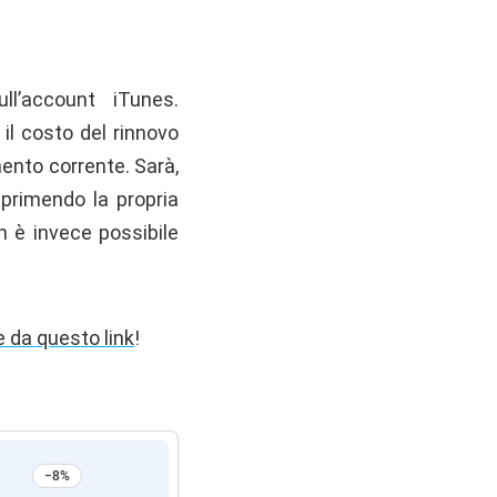
ll’account iTunes.
l costo del rinnovo
ento corrente. Sarà,
sprimendo la propria
 è invece possibile
 da questo link
!
−8%