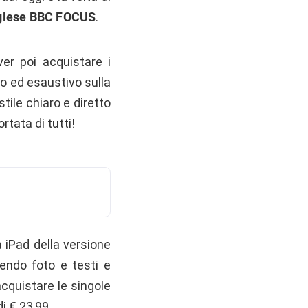
 inglese BBC FOCUS
.
er poi acquistare i
o ed esaustivo sulla
stile chiaro e diretto
tata di tutti!
a iPad della versione
ndendo foto e testi e
acquistare le singole
i € 23,99.