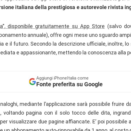
rsione italiana della prestigiosa e autorevole rivista
a”, disponibile gratuitamente su App Store
(salvo dov
abbonamento annuale), offre ogni mese uno sguardo ampi
a e il futuro. Secondo la descrizione ufficiale, inoltre, lo 
mediata e appassionante, mettendo la conoscenza alla por
Aggiungi
iPhoneItalia come
Fonte preferita su Google
aloghi, mediante l’applicazione sarà possibile fruire d
ta, voltando pagina con il solo tocco delle dita, ingra
er visualizzare due pagine affiancate. E’ poi possibile 
e un abbonamento auto-rinnovabile da 1 anno, al costo d