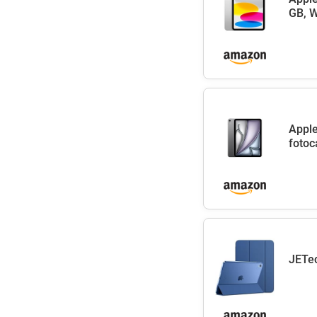
GB, W
Apple
fotoc
JETec