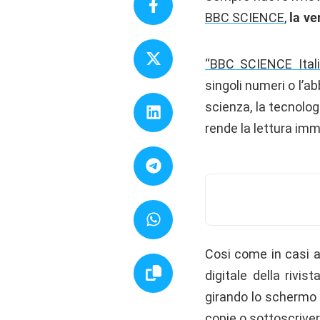
BBC SCIENCE
,
la ve
“BBC SCIENCE Itali
singoli numeri o l’
scienza, la tecnologi
rende la lettura im
Cosi come in casi an
digitale della rivis
girando lo schermo p
copie o sottoscriver