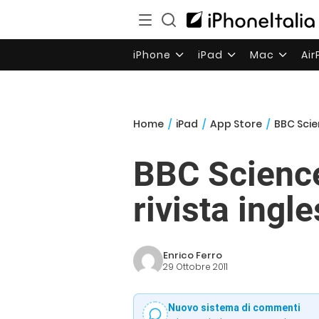
iPhone
iPad
Mac
Ai
Home
/
iPad
/
App Store
/
BBC Scien
BBC Science 
rivista ing
Enrico Ferro
29 Ottobre 2011
Nuovo sistema di commenti