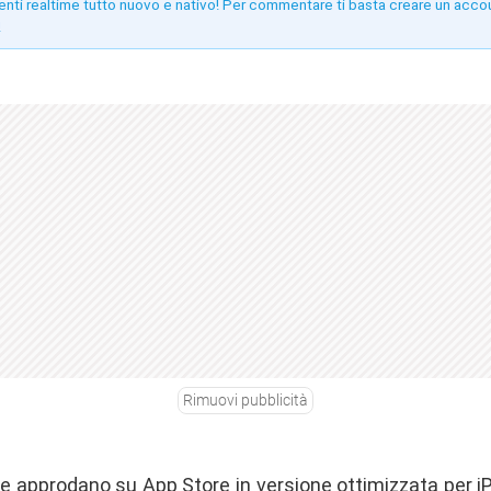
enti realtime tutto nuovo e nativo! Per commentare ti basta creare un acco
!
Rimuovi pubblicità
 approdano su App Store in versione ottimizzata per iPa