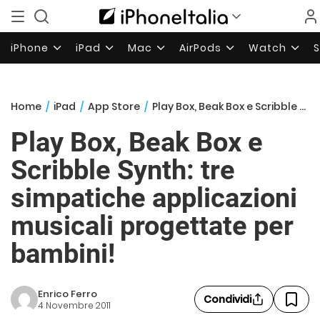
iPhone
iPad
Mac
AirPods
Watch
Home
/
iPad
/
App Store
/
Play Box, Beak Box e Scribble Synth: tre simpatiche applicazioni musicali progettate per bambini!
Play Box, Beak Box e
Scribble Synth: tre
simpatiche applicazioni
musicali progettate per
bambini!
Enrico Ferro
Condividi
4 Novembre 2011