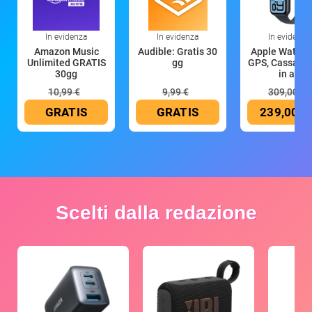
In evidenza
In evidenza
In evidenza
Amazon Music
Audible: Gratis 30
Apple Watch 
Unlimited GRATIS
gg
GPS, Cassa 4
30gg
in all
10,99 €
9,99 €
309,00 €
GRATIS
GRATIS
239,00 €
Scelti dalla redazione