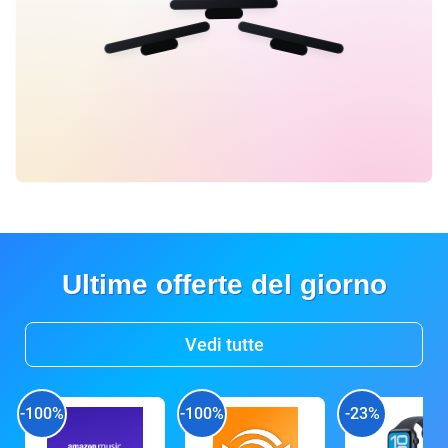
Ultime offerte del giorno
Vedi tutte
-100%
-100%
-23%