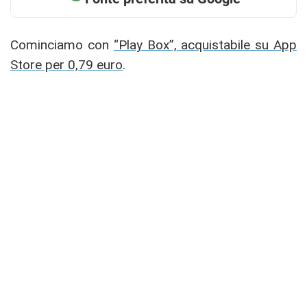
Cominciamo con
“Play Box”, acquistabile su App
Store per 0,79 euro
.