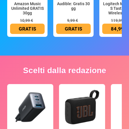
Amazon Music
Audible: Gratis 30
Logitech MX 
Unlimited GRATIS
gg
S Tastiera
30gg
Wireless (G
10,99 €
9,99 €
119,99 €
GRATIS
GRATIS
84,99 €
Scelti dalla redazione