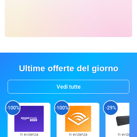
Ultime offerte del giorno
Vedi tutte
-100%
-100%
-29%
In evidenza
In evidenza
In evidenza