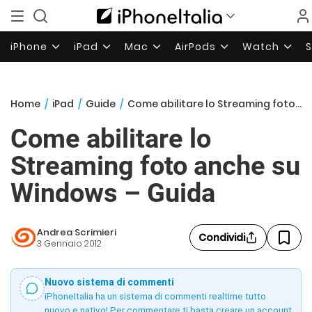
iPhone
iPad
Mac
AirPods
Watch
Home
/
iPad
/
Guide
/
Come abilitare lo Streaming foto anche su Windows – Guida
Come abilitare lo
Streaming foto anche su
Windows – Guida
Andrea Scrimieri
Condividi
3 Gennaio 2012
Nuovo sistema di commenti
iPhoneItalia ha un sistema di commenti realtime tutto
nuovo e nativo! Per commentare ti basta creare un account