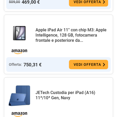
469,00 €
509,00
VEDI OFFERTA
Apple iPad Air 11'' con chip M3: Apple
Intelligence, 128 GB, fotocamera
frontale e posteriore da...
750,31 €
Offerta:
VEDI OFFERTA
JETech Custodia per iPad (A16)
11ª/10ª Gen, Navy