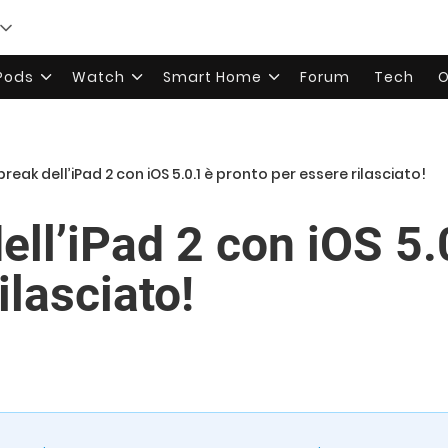
rPods
Watch
Smart Home
Forum
Tech
O
ilbreak dell’iPad 2 con iOS 5.0.1 è pronto per essere rilasciato!
 dell’iPad 2 con iOS 5
ilasciato!