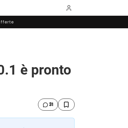
fferte
.0.1 è pronto
31