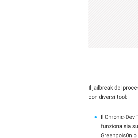
Il jailbreak del proc
con diversi tool:
Il Chronic-Dev 
funziona sia s
Greenpois0n o d