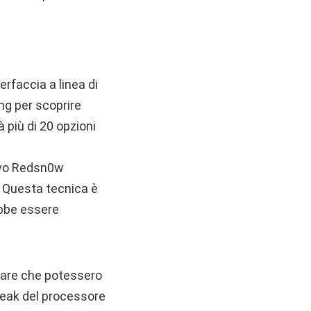
erfaccia a linea di
ng per scoprire
à più di 20 opzioni
uovo Redsn0w
s. Questa tecnica è
ebbe essere
vitare che potessero
lbreak del processore