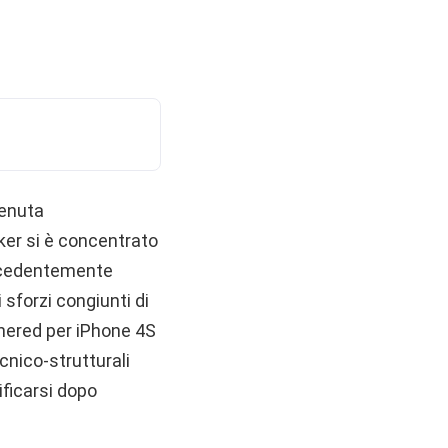
venuta
cker si è concentrato
recedentemente
i sforzi congiunti di
hered per iPhone 4S
cnico-strutturali
ificarsi dopo