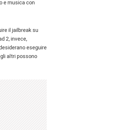
oto e musica con
re il jailbreak su
ad 2, invece,
e desiderano eseguire
gli altri possono