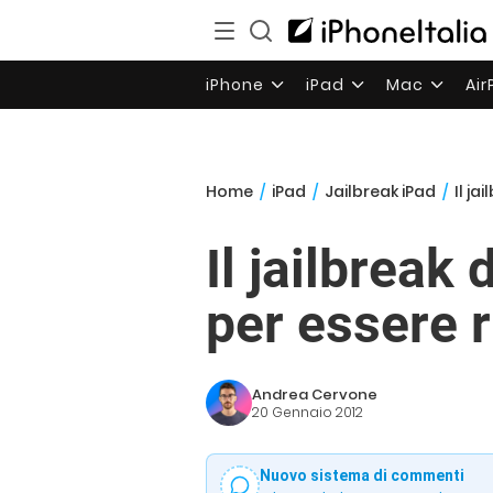
iPhone
iPad
Mac
Ai
Home
/
iPad
/
Jailbreak iPad
/
Il ja
Il jailbreak
per essere r
Andrea Cervone
20 Gennaio 2012
Nuovo sistema di commenti