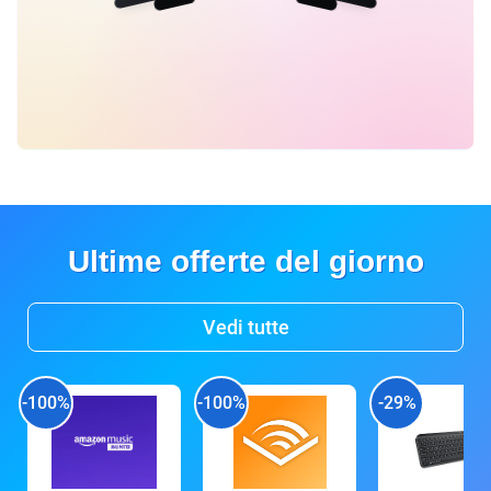
Ultime offerte del giorno
Vedi tutte
-100%
-100%
-29%