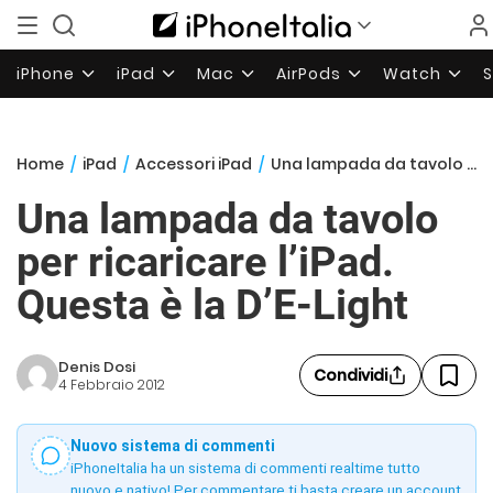
iPhone
iPad
Mac
AirPods
Watch
Home
/
iPad
/
Accessori iPad
/
Una lampada da tavolo per ricaricare l’iPad. Questa è la D’E-Light
Una lampada da tavolo
per ricaricare l’iPad.
Questa è la D’E-Light
Denis Dosi
Condividi
4 Febbraio 2012
Nuovo sistema di commenti
iPhoneItalia ha un sistema di commenti realtime tutto
nuovo e nativo! Per commentare ti basta creare un account