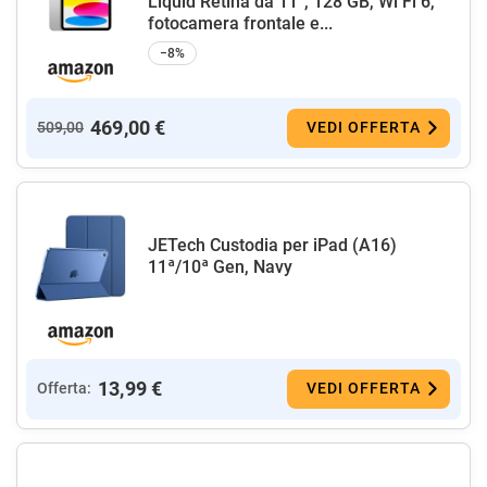
Liquid Retina da 11'', 128 GB, Wi Fi 6,
fotocamera frontale e...
−8%
469,00 €
509,00
VEDI OFFERTA
JETech Custodia per iPad (A16)
11ª/10ª Gen, Navy
13,99 €
Offerta:
VEDI OFFERTA