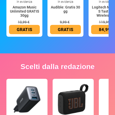
In evidenza
In evidenza
In evidenza
Amazon Music
Audible: Gratis 30
Logitech MX 
Unlimited GRATIS
gg
S Tastiera
30gg
Wireless (G
10,99 €
9,99 €
119,99 €
GRATIS
GRATIS
84,99 €
Scelti dalla redazione