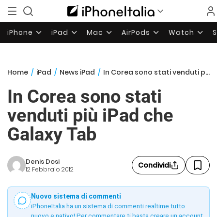
iPhone
iPad
Mac
AirPods
Watch
Home
/
iPad
/
News iPad
/
In Corea sono stati venduti più iPad che Galaxy Tab
In Corea sono stati
venduti più iPad che
Galaxy Tab
Denis Dosi
Condividi
12 Febbraio 2012
Nuovo sistema di commenti
iPhoneItalia ha un sistema di commenti realtime tutto
nuovo e nativo! Per commentare ti basta creare un account