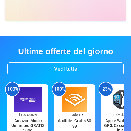
Ultime offerte del giorno
Vedi tutte
-100%
-100%
-23%
In evidenza
In evidenza
In evidenza
Amazon Music
Audible: Gratis 30
Apple Watch 
Unlimited GRATIS
gg
GPS, Cassa 4
30gg
in all