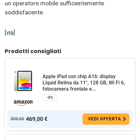
un operatore mobile sufficientemente
soddisfacente.
[
via
]
Prodotti consigliati
Apple iPad con chip A16: display
Liquid Retina da 11'', 128 GB, Wi Fi 6,
fotocamera frontale e...
−8%
469,00 €
509,00
VEDI OFFERTA