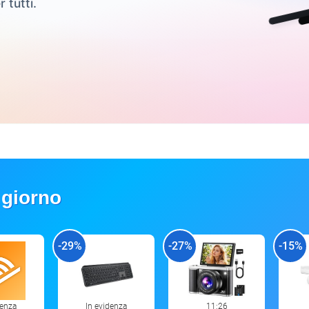
r tutti.
 giorno
-29%
-27%
-15%
denza
In evidenza
11:26