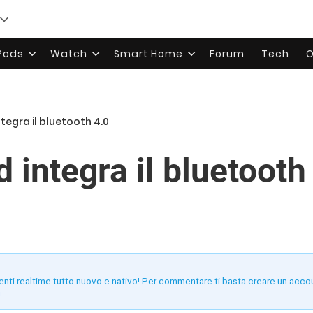
rPods
Watch
Smart Home
Forum
Tech
O
ntegra il bluetooth 4.0
d integra il bluetooth
enti realtime tutto nuovo e nativo! Per commentare ti basta creare un acco
!