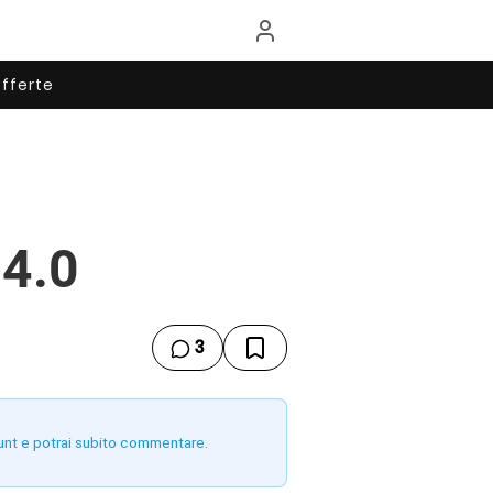
fferte
 4.0
3
unt e potrai subito commentare.