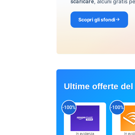
, alcuni gratis pe
scaricare
Scopri gli sfondi
Ultime offerte del
-100%
-100%
In evidenza
In evi