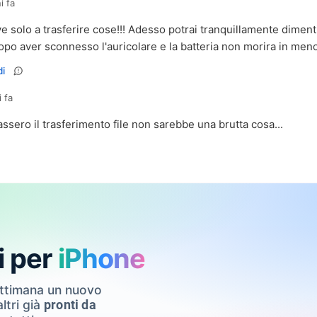
i fa
e solo a trasferire cose!!! Adesso potrai tranquillamente dimenti
po aver sconnesso l'auricolare e la batteria non morira in meno 
i
i fa
sero il trasferimento file non sarebbe una brutta cosa...
i per
iPhone
ettimana un nuovo
ltri già
pronti da