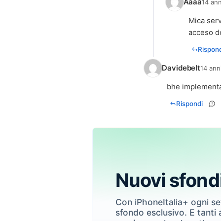
Aaaa
14 ann
Mica serv
acceso do
Rispond
Davidebelt
14 ann
bhe implementas
Rispondi
Nuovi sfond
Con iPhoneItalia+ ogni s
sfondo esclusivo. E tanti a