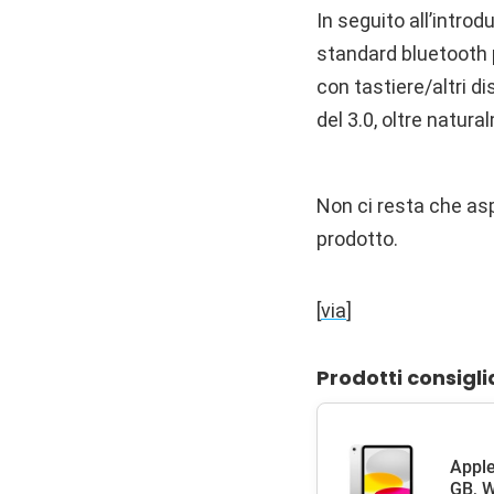
In seguito all’introd
standard bluetooth 
con tastiere/altri d
del 3.0, oltre natur
Non ci resta che as
prodotto.
[
via
]
Prodotti consigli
Apple
GB, W