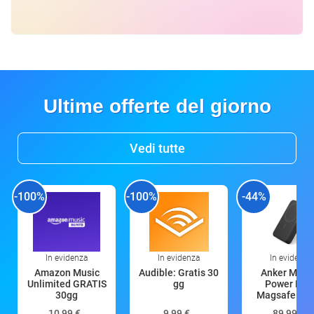
Ultime offerte del giorno
Vedi tutte
-100%
-100%
-44%
In evidenza
In evidenza
In evidenza
Amazon Music
Audible: Gratis 30
Anker Mag
Unlimited GRATIS
gg
Power Ban
30gg
Magsafe 10
mAh
10,99 €
9,99 €
89,99 €