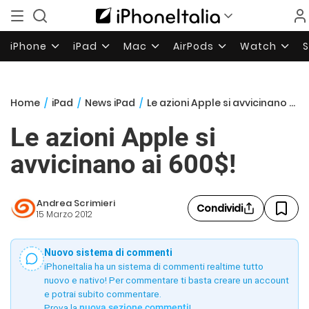
iPhone
iPad
Mac
AirPods
Watch
Home
/
iPad
/
News iPad
/
Le azioni Apple si avvicinano ai 600$!
Le azioni Apple si
avvicinano ai 600$!
Andrea Scrimieri
Condividi
15 Marzo 2012
Nuovo sistema di commenti
iPhoneItalia ha un sistema di commenti realtime tutto
nuovo e nativo! Per commentare ti basta creare un account
e potrai subito commentare.
Prova la
nuova sezione commenti
!