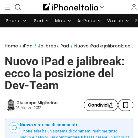
iPhone
iPad
Mac
AirPods
Watch
Home
/
iPad
/
Jailbreak iPad
/
Nuovo iPad e jalibreak: ecco la posizione del Dev-Team
Nuovo iPad e jalibreak:
ecco la posizione del
Dev-Team
Giuseppe Migliorino
Condividi
16 Marzo 2012
Nuovo sistema di commenti
iPhoneItalia ha un sistema di commenti realtime tutto
nuovo e nativo! Per commentare ti basta creare un account