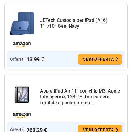
JETech Custodia per iPad (A16)
11ª/10ª Gen, Navy
13,99 €
Offerta:
VEDI OFFERTA
Apple iPad Air 11'' con chip M3: Apple
Intelligence, 128 GB, fotocamera
frontale e posteriore da...
760,29 €
Offerta:
VEDI OFFERTA