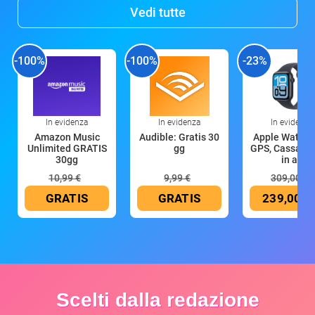
Vedi tutte
-100%
-100%
-23%
In evidenza
In evidenza
In evidenza
Amazon Music
Audible: Gratis 30
Apple Watch 
Unlimited GRATIS
gg
GPS, Cassa 4
30gg
in all
10,99 €
9,99 €
309,00 €
GRATIS
GRATIS
239,00 €
Scelti dalla redazione