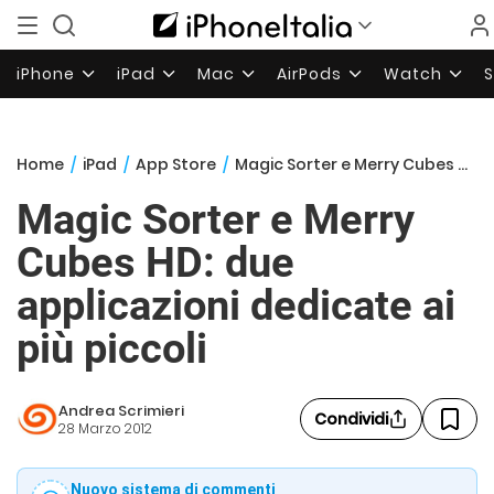
iPhone
iPad
Mac
AirPods
Watch
Home
/
iPad
/
App Store
/
Magic Sorter e Merry Cubes HD: due applicazioni dedicate ai più piccoli
Magic Sorter e Merry
Cubes HD: due
applicazioni dedicate ai
più piccoli
Andrea Scrimieri
Condividi
28 Marzo 2012
Nuovo sistema di commenti