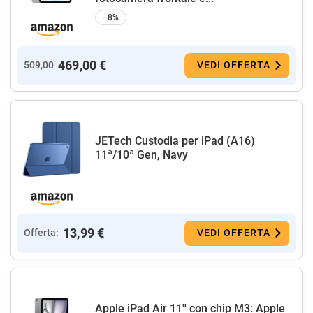
−8%
469,00 €
509,00
VEDI OFFERTA
JETech Custodia per iPad (A16)
11ª/10ª Gen, Navy
13,99 €
Offerta:
VEDI OFFERTA
Apple iPad Air 11'' con chip M3: Apple