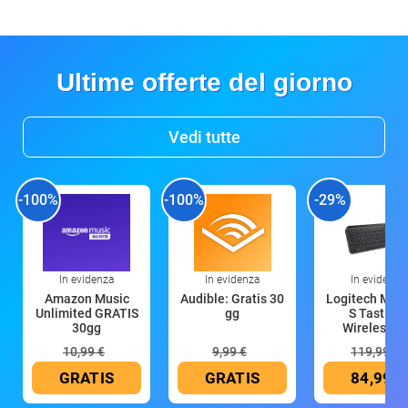
Ultime offerte del giorno
Vedi tutte
-100%
-100%
-29%
In evidenza
In evidenza
In evidenza
Amazon Music
Audible: Gratis 30
Logitech MX 
Unlimited GRATIS
gg
S Tastiera
30gg
Wireless (G
10,99 €
9,99 €
119,99 €
GRATIS
GRATIS
84,99 €