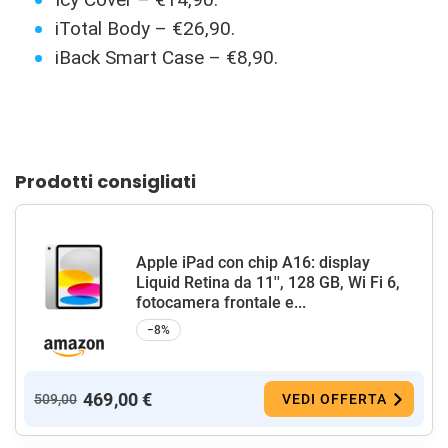
iTotal Body – €26,90.
iBack Smart Case – €8,90.
Prodotti consigliati
Apple iPad con chip A16: display
Liquid Retina da 11'', 128 GB, Wi Fi 6,
fotocamera frontale e...
−8%
469,00 €
509,00
VEDI OFFERTA