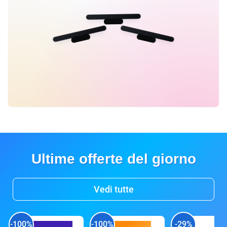
Ultime offerte del giorno
Vedi tutte
-100%
-100%
-29%