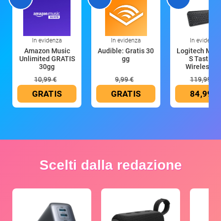
In evidenza
In evidenza
In evidenza
Amazon Music
Audible: Gratis 30
Logitech MX 
Unlimited GRATIS
gg
S Tastiera
30gg
Wireless (G
10,99 €
9,99 €
119,99 €
GRATIS
GRATIS
84,99 €
Scelti dalla redazione