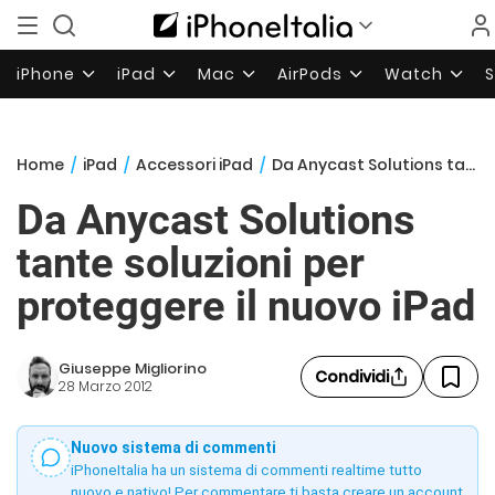
iPhone
iPad
Mac
AirPods
Watch
Home
/
iPad
/
Accessori iPad
/
Da Anycast Solutions tante soluzioni per proteggere il nuovo iPad
Da Anycast Solutions
tante soluzioni per
proteggere il nuovo iPad
Giuseppe Migliorino
Condividi
28 Marzo 2012
Nuovo sistema di commenti
iPhoneItalia ha un sistema di commenti realtime tutto
nuovo e nativo! Per commentare ti basta creare un account