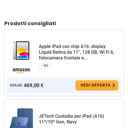
Prodotti consigliati
Apple iPad con chip A16: display
Liquid Retina da 11'', 128 GB, Wi Fi 6,
fotocamera frontale e...
−8%
469,00 €
509,00
VEDI OFFERTA
JETech Custodia per iPad (A16)
11ª/10ª Gen, Navy