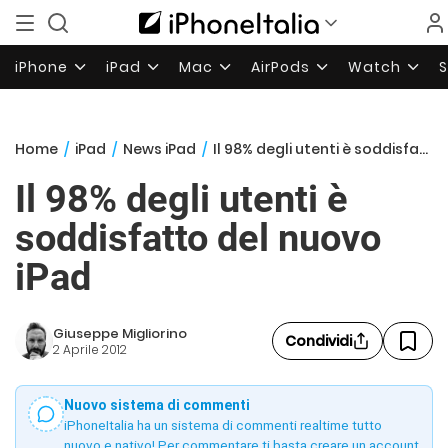
iPhone
iPad
Mac
AirPods
Watch
Home
/
iPad
/
News iPad
/
Il 98% degli utenti è soddisfatto del nuovo iPad
Il 98% degli utenti è
soddisfatto del nuovo
iPad
Giuseppe Migliorino
Condividi
2 Aprile 2012
Nuovo sistema di commenti
iPhoneItalia ha un sistema di commenti realtime tutto
nuovo e nativo! Per commentare ti basta creare un account