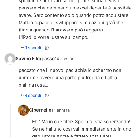
specifiche per i vari settori professionali. Basti
pensare che nemmeno un excel decente è possibile
avere. Sarò contento solo quando potrò acquistare
Matlab capace di sviluppare simulazioni grafiche
(fino a quando l'hardware può reggere).
L'iPad lo vorrei usare sul campo.
Rispondi
Savino Filograsso
14 anni fa
peccato che il nuovo ipad abbia lo schermo non
uniforme ovvero una parte piu fredda e l altra
giallina rosa...
Rispondi
Cibernello
14 anni fa
Eh? Ma in che film? Spero tu stia scherzando!
Se ne hai uno così vai immediatamente in uno
degli store Apple e fattelo sostituire!