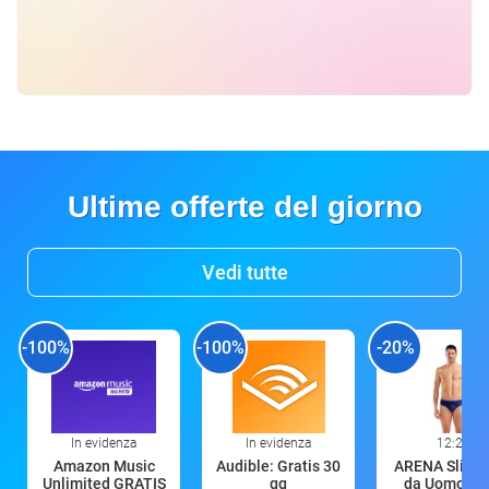
Ultime offerte del giorno
Vedi tutte
-100%
-100%
-20%
In evidenza
In evidenza
12:25
Amazon Music
Audible: Gratis 30
ARENA Slip M
Unlimited GRATIS
gg
da Uomo Sol