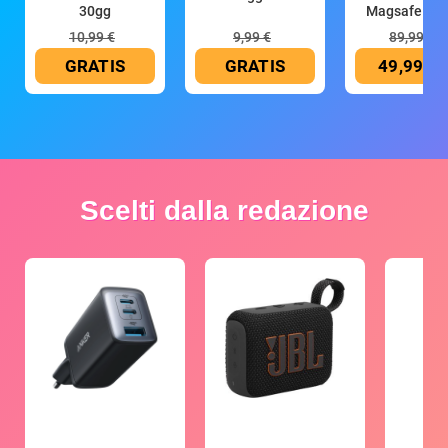
30gg
Magsafe 10
mAh
10,99 €
9,99 €
89,99 €
GRATIS
GRATIS
49,99 €
Scelti dalla redazione