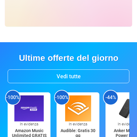
Ultime offerte del giorno
Vedi tutte
-100%
-100%
-44%
In evidenza
In evidenza
In evidenza
Amazon Music
Audible: Gratis 30
Anker Mag
Unlimited GRATIS
gg
Power Ban