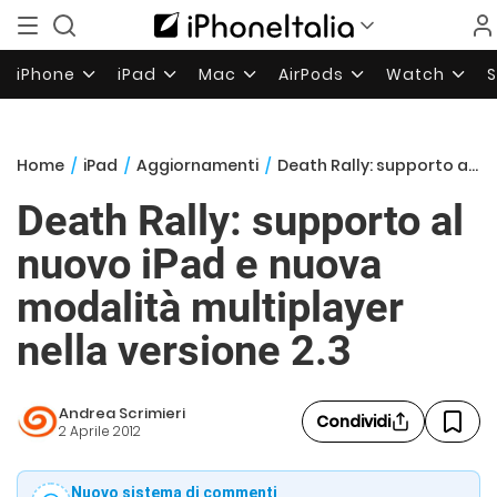
iPhone
iPad
Mac
AirPods
Watch
Home
/
iPad
/
Aggiornamenti
/
Death Rally: supporto al nuovo iPad e nuova modalità multiplayer nella versione 2.3
Death Rally: supporto al
nuovo iPad e nuova
modalità multiplayer
nella versione 2.3
Andrea Scrimieri
Condividi
2 Aprile 2012
Nuovo sistema di commenti